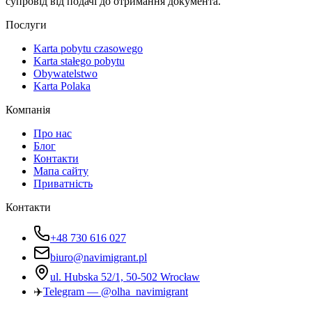
супровід від подачі до отримання документа.
Послуги
Karta pobytu czasowego
Karta stałego pobytu
Obywatelstwo
Karta Polaka
Компанія
Про нас
Блог
Контакти
Мапа сайту
Приватність
Контакти
+48 730 616 027
biuro@navimigrant.pl
ul. Hubska 52/1, 50-502 Wrocław
✈️
Telegram — @olha_navimigrant