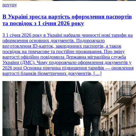
novyny
В Україні зросла вартість оформлення паспортів
та посвідок з 1 січня 2026 року
З 1 січня 2026 року в Україні набрали чинності нові тарифи на
оформлення основних документів. Подорожчало
виготовлення ID-карток, закордонних паспортів, а також
посвідок на тимчасове та постійне проживання. Про зміну
вартості офіційно повідомила Державна міграційна служба
України (ДМС). Чому подорожчало оформлення документів у
2026 році Основна причина підвищення тарифів — оновлення
вартості бланків біометричних документів, […]