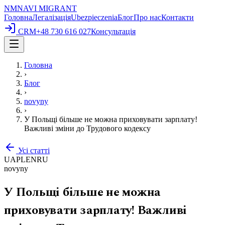
NM
NAVI
MIGRANT
Головна
Легалізація
Ubezpieczenia
Блог
Про нас
Контакти
CRM
+48 730 616 027
Консультація
Головна
›
Блог
›
novyny
›
У Польщі більше не можна приховувати зарплату!
Важливі зміни до Трудового кодексу
Усі статті
UA
PL
EN
RU
novyny
У Польщі більше не можна
приховувати зарплату! Важливі