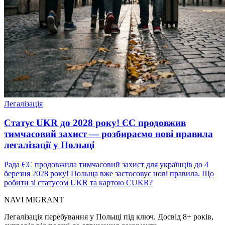
Легалізація
Статус UKR до 2028 року! ЄС продовжив
тимчасовий захист — розбираємо нові правила
легалізації у Польщі
Рада ЄС продовжила тимчасовий захист для українців до 4
березня 2028 року! Польща вже застосовує нові правила. Що
робити зі статусом UKR та картою CUKR?
NAVI
MIGRANT
Легалізація перебування у Польщі під ключ. Досвід 8+ років,