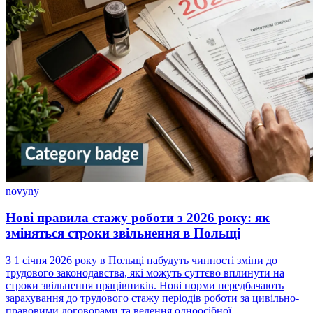
novyny
Нові правила стажу роботи з 2026 року: як
зміняться строки звільнення в Польщі
З 1 січня 2026 року в Польщі набудуть чинності зміни до
трудового законодавства, які можуть суттєво вплинути на
строки звільнення працівників. Нові норми передбачають
зарахування до трудового стажу періодів роботи за цивільно-
правовими договорами та ведення одноосібної