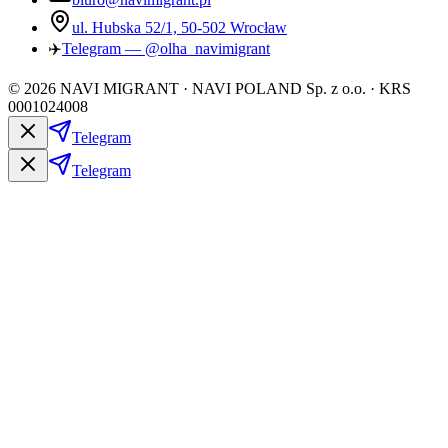
ul. Hubska 52/1, 50-502 Wrocław
✈️
Telegram — @olha_navimigrant
©
2026
NAVI MIGRANT · NAVI POLAND Sp. z o.o. · KRS
0001024008
Telegram
Telegram