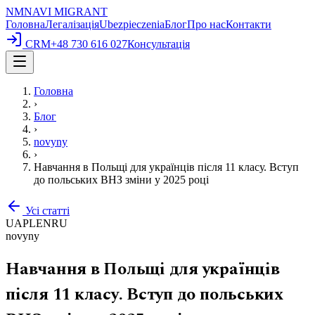
NM
NAVI
MIGRANT
Головна
Легалізація
Ubezpieczenia
Блог
Про нас
Контакти
CRM
+48 730 616 027
Консультація
Головна
›
Блог
›
novyny
›
Навчання в Польщі для українців після 11 класу. Вступ
до польських ВНЗ зміни у 2025 році
Усі статті
UA
PL
EN
RU
novyny
Навчання в Польщі для українців
після 11 класу. Вступ до польських