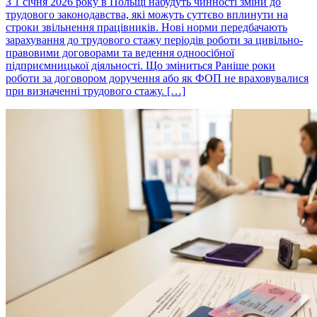
З 1 січня 2026 року в Польщі набудуть чинності зміни до
трудового законодавства, які можуть суттєво вплинути на
строки звільнення працівників. Нові норми передбачають
зарахування до трудового стажу періодів роботи за цивільно-
правовими договорами та ведення одноосібної
підприємницької діяльності. Що зміниться Раніше роки
роботи за договором доручення або як ФОП не враховувалися
при визначенні трудового стажу. […]