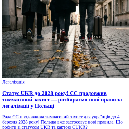
Легалізація
Статус UKR до 2028 року! ЄС продовжив
тимчасовий захист — розбираємо нові правила
легалізації у Польщі
Рада ЄС продовжила тимчасовий захист для українців до 4
березня 2028 року! Польща вже застосовує нові правила. Що
робити зі статусом UKR та картою CUKR?