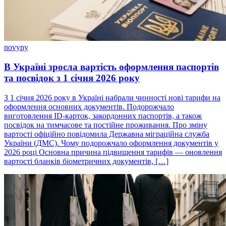
novyny
В Україні зросла вартість оформлення паспортів
та посвідок з 1 січня 2026 року
З 1 січня 2026 року в Україні набрали чинності нові тарифи на
оформлення основних документів. Подорожчало
виготовлення ID-карток, закордонних паспортів, а також
посвідок на тимчасове та постійне проживання. Про зміну
вартості офіційно повідомила Державна міграційна служба
України (ДМС). Чому подорожчало оформлення документів у
2026 році Основна причина підвищення тарифів — оновлення
вартості бланків біометричних документів, […]