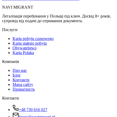
NAVI
MIGRANT
Легалізація перебування у Польщі під ключ. Досвід 8+ років,
супровід від подачі до отримання документа.
Послуги
Karta pobytu czasowego
Karta stałego pobytu
Obywatelstwo
Karta Polaka
Компанія
Про нас
Блог
Контакти
Мапа сайту
Приватність
Контакти
+48 730 616 027
biuro@navimigrant.pl