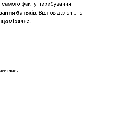
д самого факту перебування
ання батьків
. Відповідальність
– щомісячна
.
ментами.