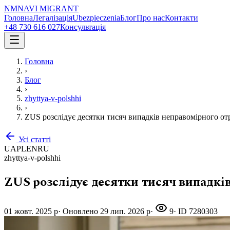
NM
NAVI
MIGRANT
Головна
Легалізація
Ubezpieczenia
Блог
Про нас
Контакти
+48 730 616 027
Консультація
Головна
›
Блог
›
zhyttya-v-polshhi
›
ZUS розслідує десятки тисяч випадків неправомірного о
Усі статті
UA
PL
EN
RU
zhyttya-v-polshhi
ZUS розслідує десятки тисяч випадкі
01 жовт. 2025 р
·
Оновлено
29 лип. 2026 р
·
9
· ID
7280303