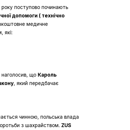
5 року поступово починають
ної допомоги ( технічно
езкоштовне медичне
 які:
наголосив, що
Кароль
акону
, який передбачає
ається чинною, польська влада
боротьби з шахрайством.
ZUS