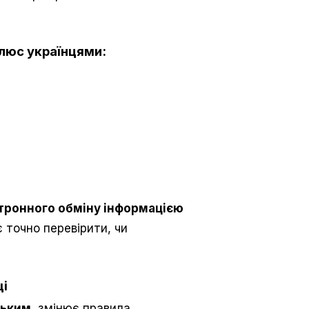
люс українцями:
тронного обміну інформацією
є точно перевірити, чи
щі
цьким
, змінює правила