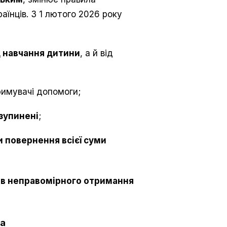
аїнців. З 1 лютого 2026 року
 навчання дитини
, а й від
римувачі допомоги;
зупинені
;
 повернення всієї суми
ів неправомірного отримання
га