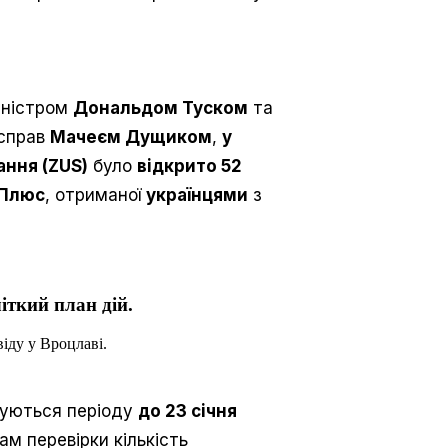
іністром
Дональдом Туском
та
 справ
Мачеєм Дущиком
,
у
ання (ZUS)
було
відкрито 52
 Плюс
, отриманої
українцями
з
іткий план дій.
іду у Вроцлаві.
суються періоду
до 23 січня
ам перевірки кількість