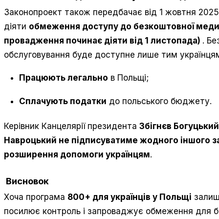
Законопроект також передбачає від 1 жовтня 202
діяти
обмеження доступу до безкоштовної медич
провадження починає діяти від 1 листопада)
. Б
обслуговування буде доступне лише тим українцям,
Працюють легально
в Польщі;
Сплачують податки
до польського бюджету.
Керівник Канцелярії президента
Збігнєв Богуцький
Навроцький не підписуватиме жодного іншого з
розширення допомоги українцям
.
Висновок
Хоча програма
800+ для українців у Польщі
залиш
посилює контроль і запроваджує обмеження для 