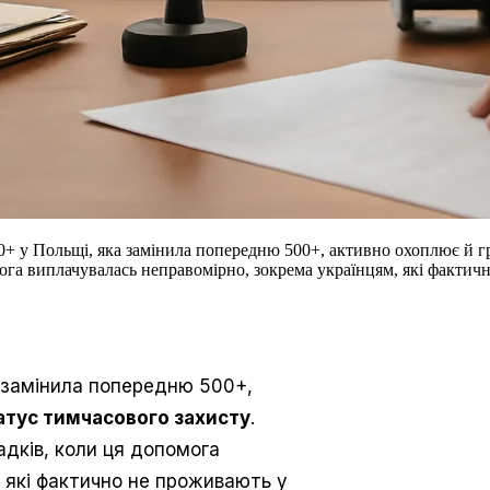
+ у Польщі, яка замінила попередню 500+, активно охоплює й гр
омога виплачувалась неправомірно, зокрема українцям, які факти
а замінила попередню 500+,
атус тимчасового захисту
.
адків, коли ця допомога
, які фактично не проживають у