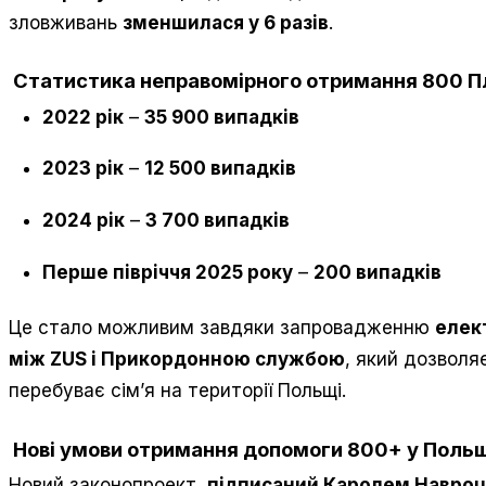
зловживань
зменшилася у 6 разів
.
Статистика неправомірного отримання 800 П
2022 рік
–
35 900 випадків
2023 рік
–
12 500 випадків
2024 рік
–
3 700 випадків
Перше півріччя 2025 року
–
200 випадків
Це стало можливим завдяки запровадженню
елек
між ZUS і Прикордонною службою
, який дозволя
перебуває сім’я на території Польщі.
Нові умови отримання допомоги 800+ у Поль
Новий законопроект,
підписаний Каролем Навро