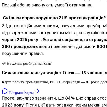
Польщі або не виконують умов її отримання.
Скільки справ порушено ZUS проти українців?
Згідно з офіційними даними, озвученими прем’єр-м
підтвердженими заступником міністра внутрішніх
червні 2025 року
в
Установі соціального страхув
360 проваджень
щодо повернення допомоги
800
порушенням правил.
💡 Не хочеш розбиратися сам?
Безкоштовна консультація з Олею — 15 хвилин, ч
Карта побиту, громадянство, PESEL, переклади — 8+ років досв
Telegram
Форма
Проте, важливо зазначити, що
84%
цих справ сто
2023 року
. Після цієї дати завдяки новим механізм