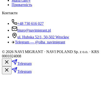
Мапа сайту
Приватність
Контакти
+48 730 616 027
biuro@navimigrant.pl
ul. Hubska 52/1, 50-502 Wrocław
✈️
Telegram — @olha_navimigrant
©
2026
NAVI MIGRANT · NAVI POLAND Sp. z o.o. · KRS
0001024008
Telegram
Telegram