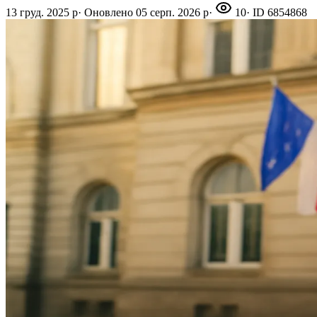
13 груд. 2025 р
·
Оновлено
05 серп. 2026 р
·
10
· ID
6854868