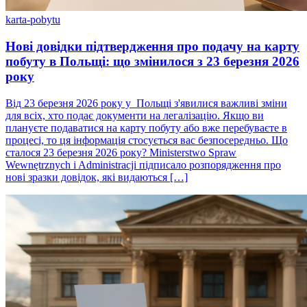
karta-pobytu
Нові довідки підтвердження про подачу на карту
побуту в Польщі: що змінилося з 23 березня 2026
року
Від 23 березня 2026 року у Польщі з'явилися важливі зміни
для всіх, хто подає документи на легалізацію. Якщо ви
плануєте подаватися на карту побуту або вже перебуваєте в
процесі, то ця інформація стосується вас безпосередньо. Що
сталося 23 березня 2026 року? Ministerstwo Spraw
Wewnętrznych i Administracji підписало розпорядження про
нові зразки довідок, які видаються […]