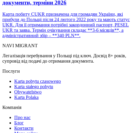
документи, терміни 2026
Карта побиту CUKR призначена для громадян України, які
прибули до Польщі після 24 лютого 2022 року та мають статус
UKR. Для її отримання потрібні закордонний паспорт, PESEL
UKR та заява. Термін очікування складає **3-6 місяців**, а
адміністративний збір – **340 PLN**.
NAVI
MIGRANT
Легалізація перебування у Польщі під ключ. Досвід 8+ років,
супровід від подачі до отримання документа.
Послуги
Karta pobytu czasowego
Karta stałego pobytu
Obywatelstwo
Karta Polaka
Компанія
Про нас
Блог
Контакти