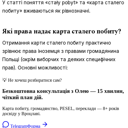
У статті поняття «стаły pobyt» та «карта сталего
побиту» вживаються як рівнозначні.
Які права надає карта сталего побиту?
Отримання карти сталего побиту практично
зрівнює права іноземця з правами громадянина
Польщі (окрім виборчих та деяких специфічних
прав). Основні можливості:
💡 Не хочеш розбиратися сам?
Безкоштовна консультація з Олею — 15 хвилин,
чіткий план дій.
Карта побиту, громадянство, PESEL, переклади — 8+ років
досвіду у Вроцлаві.
Telegram
Форма