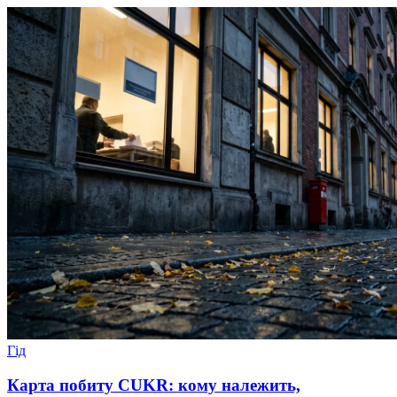
Гід
Карта побиту CUKR: кому належить,