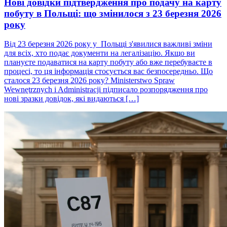
Нові довідки підтвердження про подачу на карту
побуту в Польщі: що змінилося з 23 березня 2026
року
Від 23 березня 2026 року у Польщі з'явилися важливі зміни
для всіх, хто подає документи на легалізацію. Якщо ви
плануєте подаватися на карту побуту або вже перебуваєте в
процесі, то ця інформація стосується вас безпосередньо. Що
сталося 23 березня 2026 року? Ministerstwo Spraw
Wewnętrznych i Administracji підписало розпорядження про
нові зразки довідок, які видаються […]