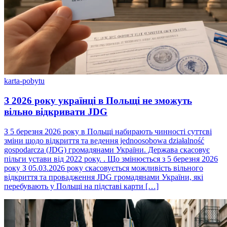
karta-pobytu
З 2026 року українці в Польщі не зможуть
вільно відкривати JDG
З 5 березня 2026 року в Польщі набирають чинності суттєві
зміни щодо відкриття та ведення jednoosobowa działalność
gospodarcza (JDG) громадянами України. Держава скасовує
пільги устави від 2022 року. . Що змінюється з 5 березня 2026
року З 05.03.2026 року скасовується можливість вільного
відкриття та провадження JDG громадянами України, які
перебувають у Польщі на підставі карти […]