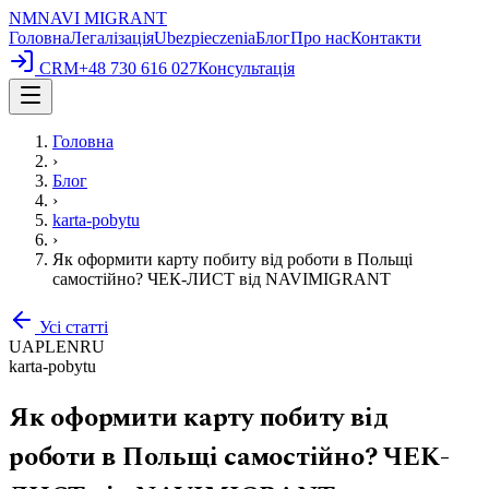
NM
NAVI
MIGRANT
Головна
Легалізація
Ubezpieczenia
Блог
Про нас
Контакти
CRM
+48 730 616 027
Консультація
Головна
›
Блог
›
karta-pobytu
›
Як оформити карту побиту від роботи в Польщі
самостійно? ЧЕК-ЛИСТ від NAVIMIGRANT
Усі статті
UA
PL
EN
RU
karta-pobytu
Як оформити карту побиту від
роботи в Польщі самостійно? ЧЕК-