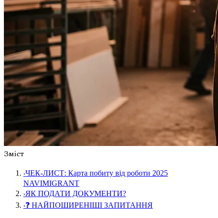
Зміст
›
ЧЕК-ЛИСТ: Карта побиту від роботи 2025
NAVIMIGRANT
›
ЯК ПОДАТИ ДОКУМЕНТИ?
›
❓ НАЙПОШИРЕНІШІ ЗАПИТАННЯ