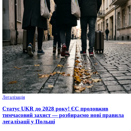
Легалізація
Статус UKR до 2028 року! ЄС продовжив
тимчасовий захист — розбираємо нові правила
легалізації у Польщі