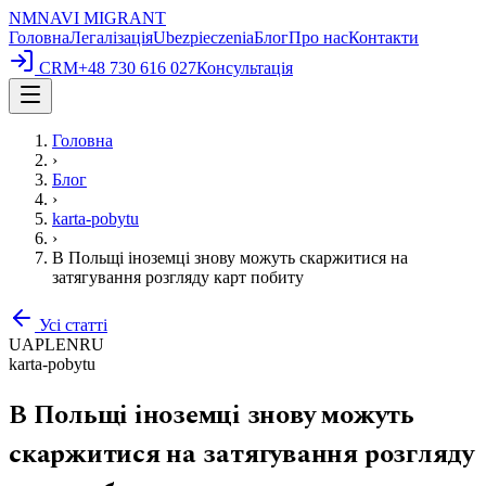
NM
NAVI
MIGRANT
Головна
Легалізація
Ubezpieczenia
Блог
Про нас
Контакти
CRM
+48 730 616 027
Консультація
Головна
›
Блог
›
karta-pobytu
›
В Польщі іноземці знову можуть скаржитися на
затягування розгляду карт побиту
Усі статті
UA
PL
EN
RU
karta-pobytu
В Польщі іноземці знову можуть
скаржитися на затягування розгляду