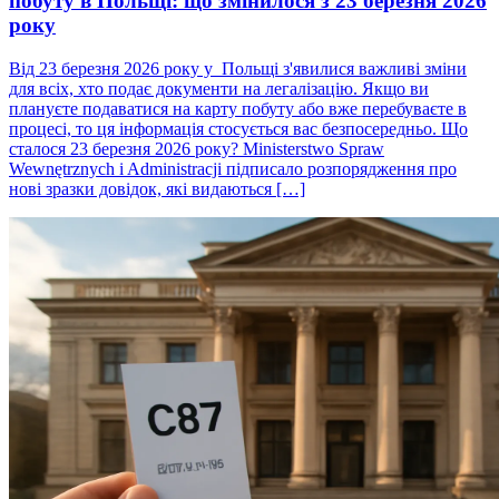
побуту в Польщі: що змінилося з 23 березня 2026
року
Від 23 березня 2026 року у Польщі з'явилися важливі зміни
для всіх, хто подає документи на легалізацію. Якщо ви
плануєте подаватися на карту побуту або вже перебуваєте в
процесі, то ця інформація стосується вас безпосередньо. Що
сталося 23 березня 2026 року? Ministerstwo Spraw
Wewnętrznych i Administracji підписало розпорядження про
нові зразки довідок, які видаються […]