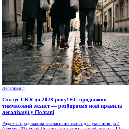
Легалізація
Статус UKR до 2028 року! ЄС продовжив
тимчасовий захист — розбираємо нові правила
легалізації у Польщі
Рада ЄС продовжила тимчасовий захист для українців до 4
березня 2028 року! Польща вже застосовує нові правила. Що