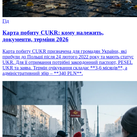
Гід
Карта побиту CUKR: кому належить,
документи, терміни 2026
Карта побиту CUKR призначена для громадян України, які
прибули до Польщі після 24 лютого 2022 року та мають статус
UKR. Для її отримання потрібні закордонний паспорт, PESEL
UKR та заява. Термін очікування складає **3-6 місяців**, а
адміністративний збір – **340 PLN**.