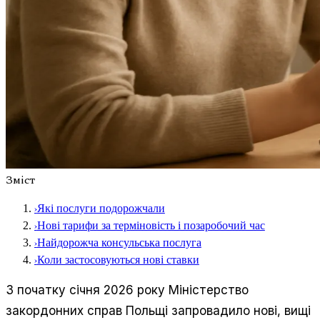
Зміст
›
Які послуги подорожчали
›
Нові тарифи за терміновість і позаробочий час
›
Найдорожча консульська послуга
›
Коли застосовуються нові ставки
З початку січня 2026 року Міністерство
закордонних справ Польщі запровадило нові, вищі