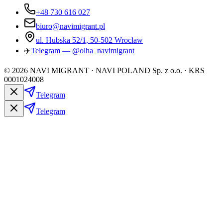
+48 730 616 027
biuro@navimigrant.pl
ul. Hubska 52/1, 50-502 Wrocław
✈️
Telegram — @olha_navimigrant
©
2026
NAVI MIGRANT · NAVI POLAND Sp. z o.o. · KRS
0001024008
Telegram
Telegram