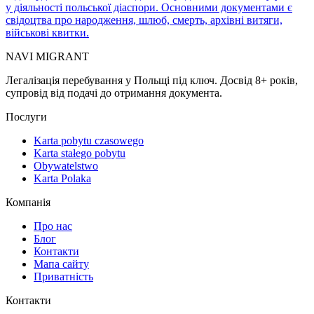
у діяльності польської діаспори. Основними документами є
свідоцтва про народження, шлюб, смерть, архівні витяги,
військові квитки.
NAVI
MIGRANT
Легалізація перебування у Польщі під ключ. Досвід 8+ років,
супровід від подачі до отримання документа.
Послуги
Karta pobytu czasowego
Karta stałego pobytu
Obywatelstwo
Karta Polaka
Компанія
Про нас
Блог
Контакти
Мапа сайту
Приватність
Контакти