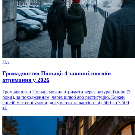
Гід
Громадянство Польщі: 4 законні способи
отримання у 2026
Громадянство Польщі можна отримати через натуралізацію (3
роки), за походженням, через шлюб або реституцію. Кожен
спосіб має свої умови, документи та вартість від 500 до 3 500
zł.