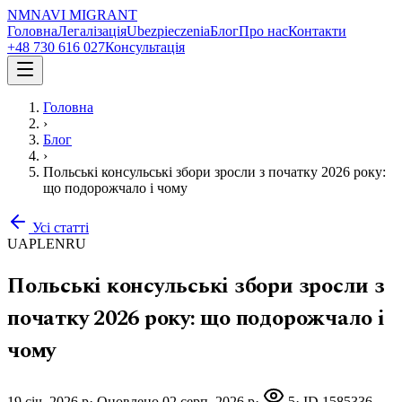
NM
NAVI
MIGRANT
Головна
Легалізація
Ubezpieczenia
Блог
Про нас
Контакти
+48 730 616 027
Консультація
Головна
›
Блог
›
Польські консульські збори зросли з початку 2026 року:
що подорожчало і чому
Усі статті
UA
PL
EN
RU
Польські консульські збори зросли з
початку 2026 року: що подорожчало і
чому
19 січ. 2026 р
·
Оновлено
02 серп. 2026 р
·
5
· ID
1585336