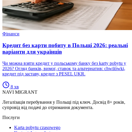
Фінанси
Кредит без карти побиту в Польщі 2026: реальні
варіанти для українців
Чи можна взяти кредит у польському банку без karty pobytu у
2026? Огляд банків, вимог, ставок та альтернатив: chwilówki,
кредит під заставу, кредит з PESEL UKR.
8
хв
NAVI
MIGRANT
Легалізація перебування у Польщі під ключ. Досвід 8+ років,
супровід від подачі до отримання документа.
Послуги
Karta pobytu czasowego