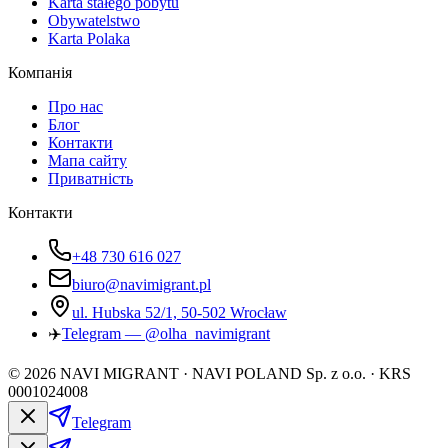
Karta stałego pobytu
Obywatelstwo
Karta Polaka
Компанія
Про нас
Блог
Контакти
Мапа сайту
Приватність
Контакти
+48 730 616 027
biuro@navimigrant.pl
ul. Hubska 52/1, 50-502 Wrocław
✈️
Telegram — @olha_navimigrant
©
2026
NAVI MIGRANT · NAVI POLAND Sp. z o.o. · KRS
0001024008
Telegram