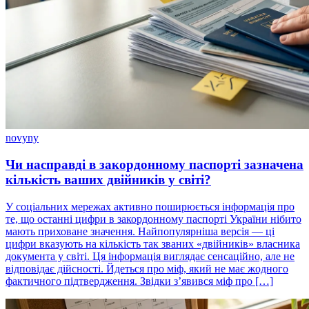
novyny
Чи насправді в закордонному паспорті зазначена
кількість ваших двійників у світі?
У соціальних мережах активно поширюється інформація про
те, що останні цифри в закордонному паспорті України нібито
мають приховане значення. Найпопулярніша версія — ці
цифри вказують на кількість так званих «двійників» власника
документа у світі. Ця інформація виглядає сенсаційно, але не
відповідає дійсності. Йдеться про міф, який не має жодного
фактичного підтвердження. Звідки з’явився міф про […]