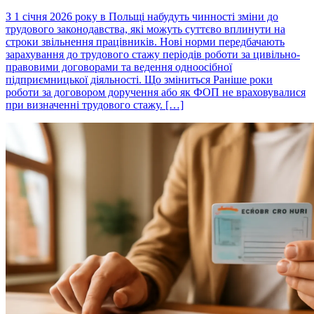
З 1 січня 2026 року в Польщі набудуть чинності зміни до
трудового законодавства, які можуть суттєво вплинути на
строки звільнення працівників. Нові норми передбачають
зарахування до трудового стажу періодів роботи за цивільно-
правовими договорами та ведення одноосібної
підприємницької діяльності. Що зміниться Раніше роки
роботи за договором доручення або як ФОП не враховувалися
при визначенні трудового стажу. […]