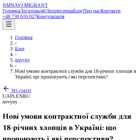
NM
NAVI
MIGRANT
Головна
Легалізація
Ubezpieczenia
Блог
Про нас
Контакти
+48 730 616 027
Консультація
Головна
›
Блог
›
novyny
›
Нові умови контрактної служби для 18-річних хлопців в
Україні: що пропонують і які перспективи?
Усі статті
UA
PL
EN
RU
novyny
Нові умови контрактної служби для
18-річних хлопців в Україні: що
пропонують і які перспективи?