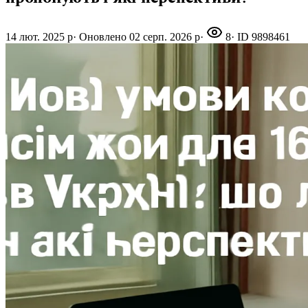
14 лют. 2025 р
·
Оновлено
02 серп. 2026 р
·
8
· ID
9898461