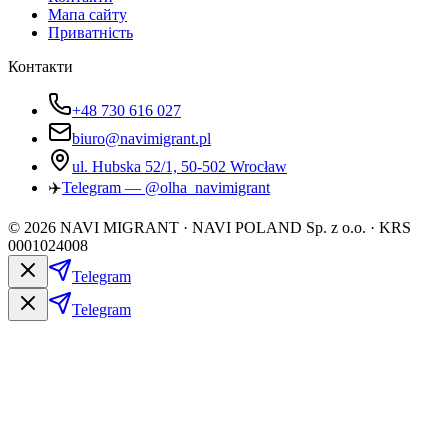
Мапа сайту
Приватність
Контакти
+48 730 616 027
biuro@navimigrant.pl
ul. Hubska 52/1, 50-502 Wrocław
✈️
Telegram — @olha_navimigrant
©
2026
NAVI MIGRANT · NAVI POLAND Sp. z o.o. · KRS
0001024008
Telegram
Telegram