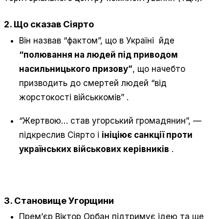
2. Що сказав Сіярто
Він назвав “фактом”, що в Україні йде
“полювання на людей під приводом
насильницького призову”
, що начебто
призводить до смертей людей “від
жорстокості військкомів”
.
“Жертвою… став угорський громадянин”, —
підкреслив Сіярто і
ініціює санкції проти
українських військових керівників
.
3. Становище Угорщини
Прем’єр Віктор Орбан підтримує ідею та ще