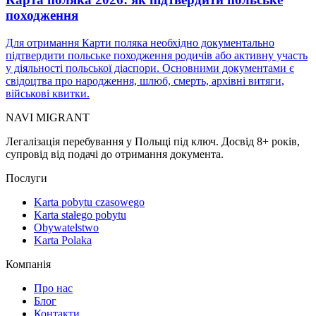
походження
Для отримання Карти поляка необхідно документально
підтвердити польське походження родичів або активну участь
у діяльності польської діаспори. Основними документами є
свідоцтва про народження, шлюб, смерть, архівні витяги,
військові квитки.
NAVI
MIGRANT
Легалізація перебування у Польщі під ключ. Досвід 8+ років,
супровід від подачі до отримання документа.
Послуги
Karta pobytu czasowego
Karta stałego pobytu
Obywatelstwo
Karta Polaka
Компанія
Про нас
Блог
Контакти