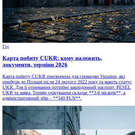
Гід
Карта побиту CUKR: кому належить,
документи, терміни 2026
Карта побиту CUKR призначена для громадян України, які
прибули до Польщі після 24 лютого 2022 року та мають статус
UKR. Для її отримання потрібні закордонний паспорт, PESEL
UKR та заява. Термін очікування складає **3-6 місяців**, а
адміністративний збір – **340 PLN**.