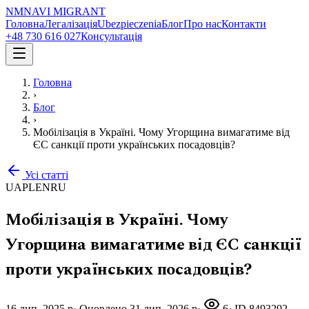
NM
NAVI
MIGRANT
Головна
Легалізація
Ubezpieczenia
Блог
Про нас
Контакти
+48 730 616 027
Консультація
Головна
›
Блог
›
Мобілізація в Україні. Чому Угорщина вимагатиме від
ЄС санкції проти українських посадовців?
Усі статті
UA
PL
EN
RU
Мобілізація в Україні. Чому
Угорщина вимагатиме від ЄС санкції
проти українських посадовців?
16 лип. 2025 р
·
Оновлено
31 лип. 2026 р
·
6
· ID
8493292