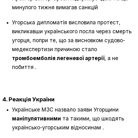
минулого тижня вимагав санкцій
Угорська дипломатія висловила протест,
викликавши українського посла через смерть
угорця, попри те, що за висновком судово-
медекспертизи причиною стало
тромбоемболія легеневої артерії
, а не
побиття
.
4. Реакція України
Українське МЗС назвало заяви Угорщини
маніпулятивними
та такими, що шкодять
українсько-угорським відносинам
.