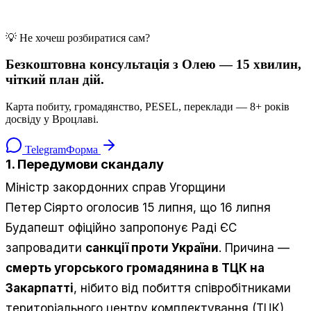
💡 Не хочеш розбиратися сам?
Безкоштовна консультація з Олею — 15 хвилин,
чіткий план дій.
Карта побиту, громадянство, PESEL, переклади — 8+ років
досвіду у Вроцлаві.
Telegram
Форма
1. Передумови скандалу
Міністр закордонних справ Угорщини
Петер Сіярто оголосив 15 липня, що 16 липня
Будапешт офіційно запропонує Раді ЄС
запровадити
санкції проти України
. Причина —
смерть угорського громадянина в ТЦК на
Закарпатті
, нібито від побиття співробітниками
територіального центру комплектування (ТЦК).