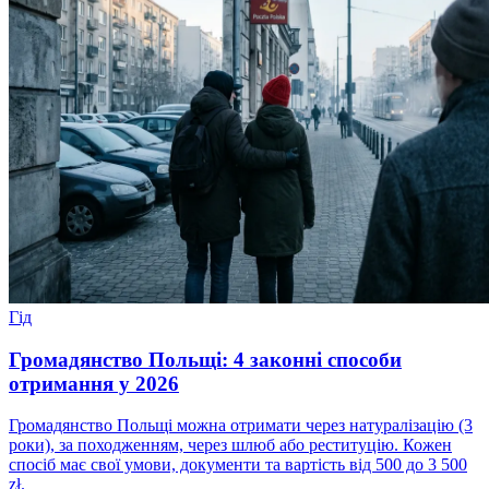
Гід
Громадянство Польщі: 4 законні способи
отримання у 2026
Громадянство Польщі можна отримати через натуралізацію (3
роки), за походженням, через шлюб або реституцію. Кожен
спосіб має свої умови, документи та вартість від 500 до 3 500
zł.