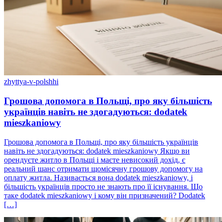
zhyttya-v-polshhi
Грошова допомога в Польщі, про яку більшість
українців навіть не здогадуються: dodatek
mieszkaniowy
Грошова допомога в Польщі, про яку більшість українців
навіть не здогадуються: dodatek mieszkaniowy Якщо ви
орендуєте житло в Польщі і маєте невисокий дохід, є
реальний шанс отримати щомісячну грошову допомогу на
оплату житла. Називається вона dodatek mieszkaniowy, і
більшість українців просто не знають про її існування. Що
таке dodatek mieszkaniowy і кому він призначений? Dodatek
[…]