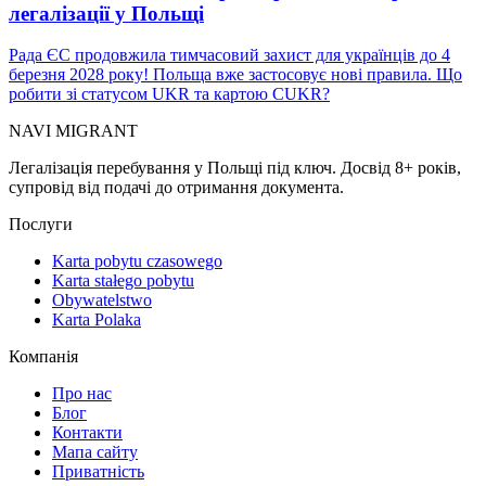
легалізації у Польщі
Рада ЄС продовжила тимчасовий захист для українців до 4
березня 2028 року! Польща вже застосовує нові правила. Що
робити зі статусом UKR та картою CUKR?
NAVI
MIGRANT
Легалізація перебування у Польщі під ключ. Досвід 8+ років,
супровід від подачі до отримання документа.
Послуги
Karta pobytu czasowego
Karta stałego pobytu
Obywatelstwo
Karta Polaka
Компанія
Про нас
Блог
Контакти
Мапа сайту
Приватність