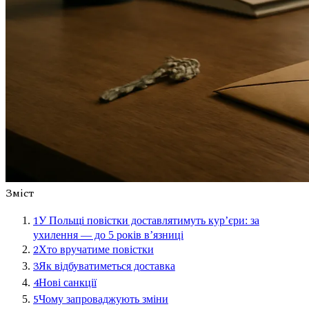
Зміст
1
У Польщі повістки доставлятимуть кур’єри: за
ухилення — до 5 років в’язниці
2
Хто вручатиме повістки
3
Як відбуватиметься доставка
4
Нові санкції
5
Чому запроваджують зміни