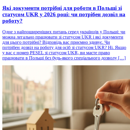
Які документи потрібні для роботи в Польщі зі
статусом UKR у 2026 році: чи потрібен дозвіл на
роботу?
Одне з найпоширеніших питань серед українців у Польщі: чи
можна легально працювати зі статусом UKR і які документи
для цього потрібні? Відповідь вас приємно здивує. Чи
потрібен дозвіл на роботу для осіб зі статусом UKR? Ні. Якщо
у вас є номер PESEL зі статусом UKR, ви маєте право
працювати в Польщі без будь-якого спеціального дозволу […]