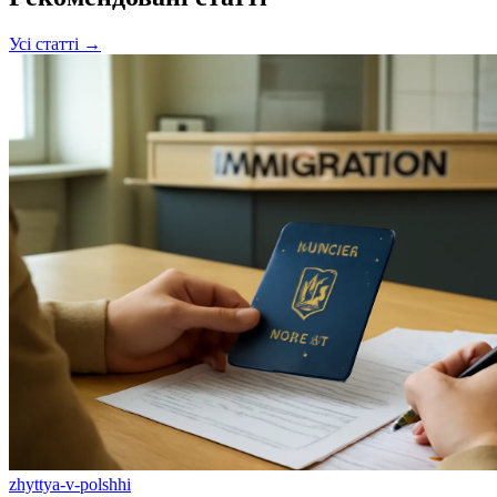
Усі статті →
zhyttya-v-polshhi