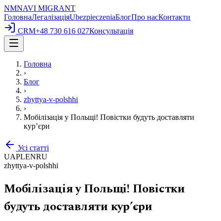
NM
NAVI
MIGRANT
Головна
Легалізація
Ubezpieczenia
Блог
Про нас
Контакти
CRM
+48 730 616 027
Консультація
Головна
›
Блог
›
zhyttya-v-polshhi
›
Мобілізація у Польщі! Повістки будуть доставляти
кур’єри
Усі статті
UA
PL
EN
RU
zhyttya-v-polshhi
Мобілізація у Польщі! Повістки
будуть доставляти кур’єри