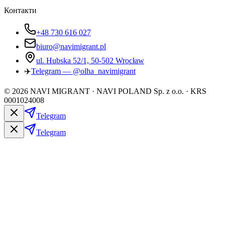
Контакти
+48 730 616 027
biuro@navimigrant.pl
ul. Hubska 52/1, 50-502 Wrocław
✈️
Telegram — @olha_navimigrant
©
2026
NAVI MIGRANT · NAVI POLAND Sp. z o.o. · KRS
0001024008
Telegram
Telegram