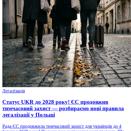
Легалізація
Статус UKR до 2028 року! ЄС продовжив
тимчасовий захист — розбираємо нові правила
легалізації у Польщі
Рада ЄС продовжила тимчасовий захист для українців до 4