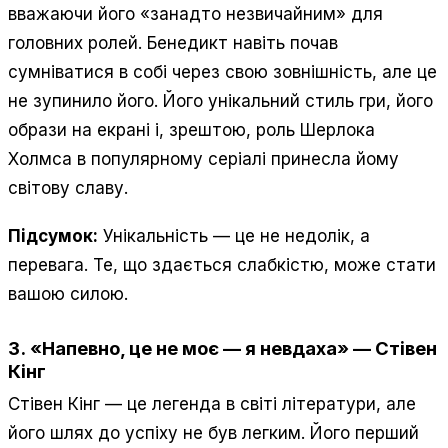
вважаючи його «занадто незвичайним» для
головних ролей. Бенедикт навіть почав
сумніватися в собі через свою зовнішність, але це
не зупинило його. Його унікальний стиль гри, його
образи на екрані і, зрештою, роль Шерлока
Холмса в популярному серіалі принесла йому
світову славу.
Підсумок:
Унікальність — це не недолік, а
перевага. Те, що здається слабкістю, може стати
вашою силою.
3.
«Напевно, це не моє — я невдаха»
—
Стівен
Кінг
Стівен Кінг — це легенда в світі літератури, але
його шлях до успіху не був легким. Його перший