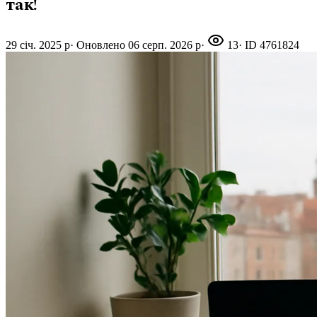
так!
29 січ. 2025 р
·
Оновлено
06 серп. 2026 р
·
13
· ID
4761824