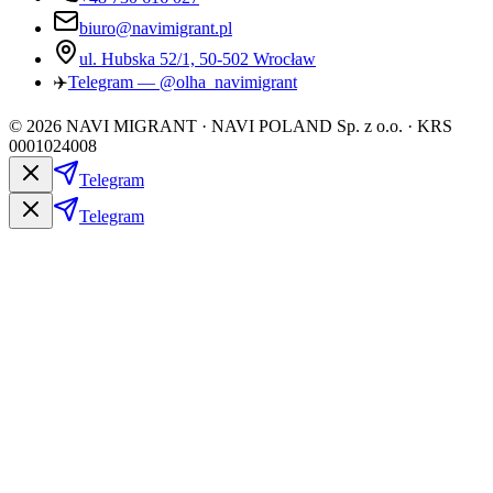
biuro@navimigrant.pl
ul. Hubska 52/1, 50-502 Wrocław
✈️
Telegram — @olha_navimigrant
©
2026
NAVI MIGRANT · NAVI POLAND Sp. z o.o. · KRS
0001024008
Telegram
Telegram