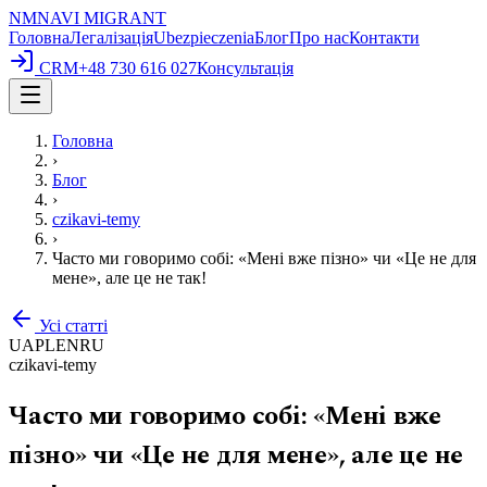
NM
NAVI
MIGRANT
Головна
Легалізація
Ubezpieczenia
Блог
Про нас
Контакти
CRM
+48 730 616 027
Консультація
Головна
›
Блог
›
czikavi-temy
›
Часто ми говоримо собі: «Мені вже пізно» чи «Це не для
мене», але це не так!
Усі статті
UA
PL
EN
RU
czikavi-temy
Часто ми говоримо собі: «Мені вже
пізно» чи «Це не для мене», але це не