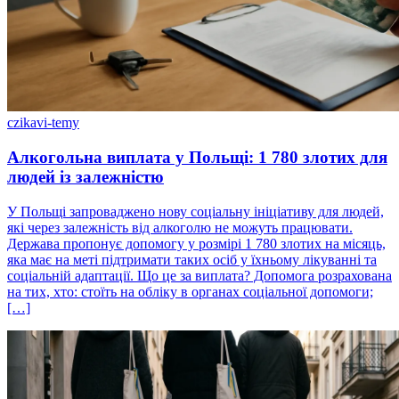
czikavi-temy
Алкогольна виплата у Польщі: 1 780 злотих для
людей із залежністю
У Польщі запроваджено нову соціальну ініціативу для людей,
які через залежність від алкоголю не можуть працювати.
Держава пропонує допомогу у розмірі 1 780 злотих на місяць,
яка має на меті підтримати таких осіб у їхньому лікуванні та
соціальній адаптації. Що це за виплата? Допомога розрахована
на тих, хто: стоїть на обліку в органах соціальної допомоги;
[…]