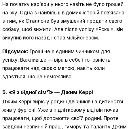
На початку кар’єри у нього навіть не було грошей
на їжу. Одна з найбільш відомих історій пов’язана
з тим, як Сталлоне був змушений продати свого
собаку, щоб вижити. Але після успіху «Роккі», він
викупив його назад і став мільйонером.
Підсумок:
Гроші не є єдиним чинником для
успіху. Важливіше — віра в себе і готовність
працювати над своєю метою, навіть коли
здається, що це неможливо.
5.
«Я з бідної сім’ї»
—
Джим Керрі
Джим Керрі виріс у родині двірників і в дитинстві
жив у фургоні. Уже в підлітковому віці він почав
працювати, щоб допомогти своїй родині. Проте
завдяки невпинній праці, гумору та таланту Джим