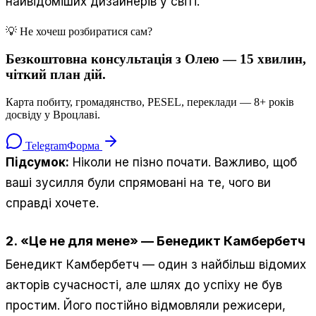
найвідоміших дизайнерів у світі.
💡 Не хочеш розбиратися сам?
Безкоштовна консультація з Олею — 15 хвилин,
чіткий план дій.
Карта побиту, громадянство, PESEL, переклади — 8+ років
досвіду у Вроцлаві.
Telegram
Форма
Підсумок:
Ніколи не пізно почати. Важливо, щоб
ваші зусилля були спрямовані на те, чого ви
справді хочете.
2.
«Це не для мене»
—
Бенедикт Камбербетч
Бенедикт Камбербетч — один з найбільш відомих
акторів сучасності, але шлях до успіху не був
простим. Його постійно відмовляли режисери,