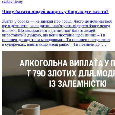
czikavi-temy
Чому багато людей живуть у боргах усе життя?
Життя у боргах — не завжди про гроші. Часто це починається
ще в дитинстві, коли дитині нав’язують відчуття боргу перед
іншими. Що закладається з дитинства? Багато людей
виростають із думкою, що вони постійно щось винні: – Ти
повинен доглядати за молодшими – Ти повинен поступатися
в суперечках, навіть якщо маєш рацію – Ти повинен до […]