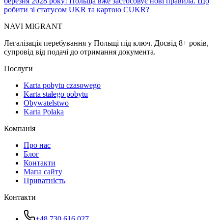
березня 2028 року! Польща вже застосовує нові правила. Що
робити зі статусом UKR та картою CUKR?
NAVI
MIGRANT
Легалізація перебування у Польщі під ключ. Досвід 8+ років,
супровід від подачі до отримання документа.
Послуги
Karta pobytu czasowego
Karta stałego pobytu
Obywatelstwo
Karta Polaka
Компанія
Про нас
Блог
Контакти
Мапа сайту
Приватність
Контакти
+48 730 616 027