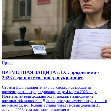
Право
ВРЕМЕННАЯ ЗАЩИТА в ЕС: продление до
2028 года и изменения для украинцев
Страны ЕС предварительно договорились продлить
временную защиту для украинцев до 4 марта 2028 года.
Новые заявители должны будут доказать выполнение
военных обязанностей. Для тех, кто уже имеет статус, ничего
не меняется, но Польша устанавливает новый дедлайн 31
августа 2026 года для подтверждения л