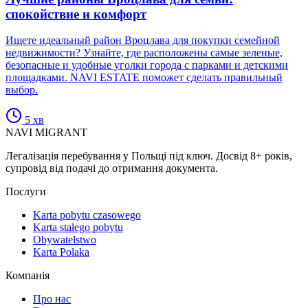
спокойствие и комфорт
Ищете идеальный район Вроцлава для покупки семейной
недвижимости? Узнайте, где расположены самые зеленые,
безопасные и удобные уголки города с парками и детскими
площадками. NAVI ESTATE поможет сделать правильный
выбор.
5
хв
NAVI
MIGRANT
Легалізація перебування у Польщі під ключ. Досвід 8+ років,
супровід від подачі до отримання документа.
Послуги
Karta pobytu czasowego
Karta stałego pobytu
Obywatelstwo
Karta Polaka
Компанія
Про нас