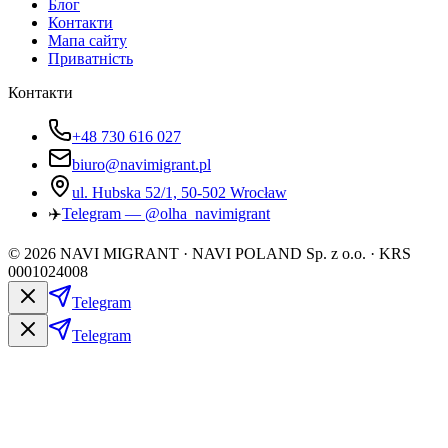
Блог
Контакти
Мапа сайту
Приватність
Контакти
+48 730 616 027
biuro@navimigrant.pl
ul. Hubska 52/1, 50-502 Wrocław
✈️
Telegram — @olha_navimigrant
©
2026
NAVI MIGRANT · NAVI POLAND Sp. z o.o. · KRS
0001024008
Telegram
Telegram