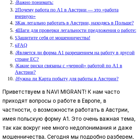
›
Важно понимать:
2
Почему работа по А1 в Австрии — это «работа
вчерную»
3
Как легально работать в Австрии, находясь в Польше?
4
Шаги для проверки легальности предложения о работе:
5
Защитите себя от мошенничества!
6
FAQ
›
Является ли форма А1 разрешением на работу в другой
стране ЕС?
›
Какие риски связаны с «черной» работой по А1 в
Австрии?
›
Нужна ли Карта побыту для работы в Австрии?
Приветствуем в NAVI MIGRANT! К нам часто
приходят вопросы о работе в Европе, в
частности, о возможности работать в Австрии,
имея польскую форму А1. Это очень важная тема,
так как вокруг нее много недопонимания и даже
мошенничества. Сегодня мы подробно разберем,