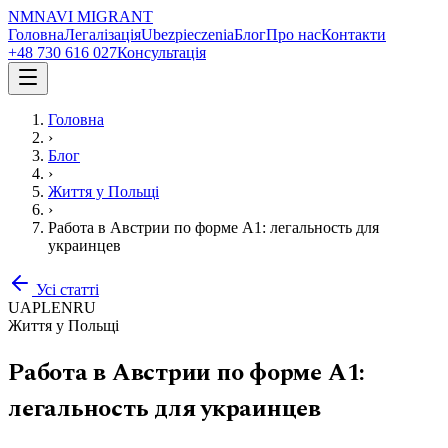
NM
NAVI
MIGRANT
Головна
Легалізація
Ubezpieczenia
Блог
Про нас
Контакти
+48 730 616 027
Консультація
Головна
›
Блог
›
Життя у Польщі
›
Работа в Австрии по форме А1: легальность для
украинцев
Усі статті
UA
PL
EN
RU
Життя у Польщі
Работа в Австрии по форме А1:
легальность для украинцев