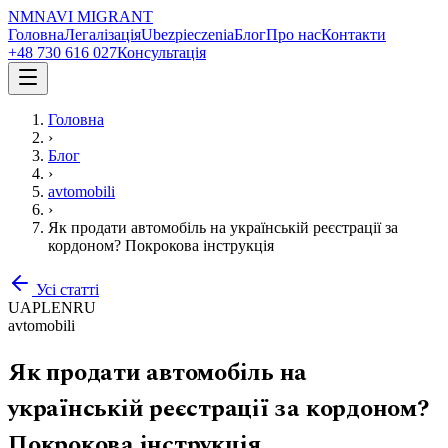
NM
NAVI
MIGRANT
Головна
Легалізація
Ubezpieczenia
Блог
Про нас
Контакти
+48 730 616 027
Консультація
Головна
›
Блог
›
avtomobili
›
Як продати автомобіль на українській реєстрації за
кордоном? Покрокова інструкція
Усі статті
UA
PL
EN
RU
avtomobili
Як продати автомобіль на
українській реєстрації за кордоном?
Покрокова інструкція