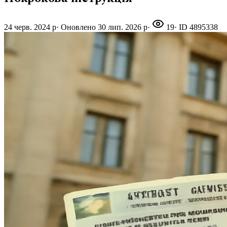
24 черв. 2024 р
·
Оновлено
30 лип. 2026 р
·
19
· ID
4895338