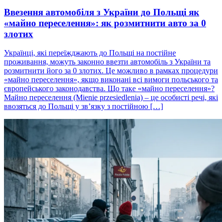
Ввезення автомобіля з України до Польщі як
«майно переселення»: як розмитнити авто за 0
злотих
Українці, які переїжджають до Польщі на постійне
проживання, можуть законно ввезти автомобіль з України та
розмитнити його за 0 злотих. Це можливо в рамках процедури
«майно переселення», якщо виконані всі вимоги польського та
європейського законодавства. Що таке «майно переселення»?
Майно переселення (Mienie przesiedlenia) – це особисті речі, які
ввозяться до Польщі у зв’язку з постійною […]