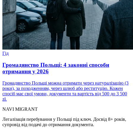
Гід
Громадянство Польщі: 4 законні способи
отримання у 2026
Громадянство Польщі можна отримати через натуралізацію (3
роки), за походженням, через шлюб або реституцію. Кожен
спосіб має свої умови, документи та вартість від 500 до 3 500
zł.
NAVI
MIGRANT
Легалізація перебування у Польщі під ключ. Досвід 8+ років,
супровід від подачі до отримання документа.