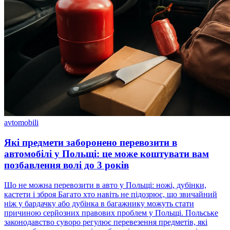
avtomobili
Які предмети заборонено перевозити в
автомобілі у Польщі: це може коштувати вам
позбавлення волі до 3 років
Що не можна перевозити в авто у Польщі: ножі, дубінки,
кастети і зброя Багато хто навіть не підозрює, що звичайний
ніж у бардачку або дубінка в багажнику можуть стати
причиною серйозних правових проблем у Польщі. Польське
законодавство суворо регулює перевезення предметів, які