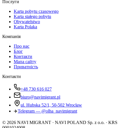
Послуги
Karta pobytu czasowego
Karta stałego pobytu
Obywatelstwo
Karta Polaka
Компанія
Про нас
Блог
Контакти
Мапа сайту
Приватність
Контакти
+48 730 616 027
biuro@navimigrant.pl
ul. Hubska 52/1, 50-502 Wrocław
✈️
Telegram — @olha_navimigrant
©
2026
NAVI MIGRANT · NAVI POLAND Sp. z o.o. · KRS
0001024008