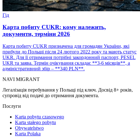
Гід
Карта побиту CUKR: кому належить,
документи, терміни 2026
Карта побиту CUKR призначена для громадян України, які
прибули до Польщі після 24 лютого 2022 року та мають статус
UKR. Для її отримання потрібні закордонний паспорт, PESEL
UKR та заява. Термін очікування складає **3-6 місяців**, а
адміністративний збір – **340 PLN**.
NAVI
MIGRANT
Легалізація перебування у Польщі під ключ. Досвід 8+ років,
супровід від подачі до отримання документа.
Послуги
Karta pobytu czasowego
Karta stałego pobytu
Obywatelstwo
Karta Polaka