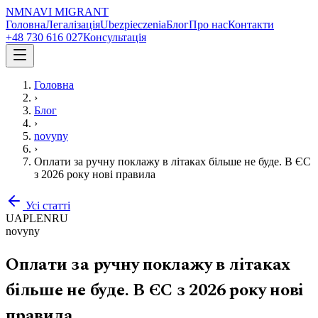
NM
NAVI
MIGRANT
Головна
Легалізація
Ubezpieczenia
Блог
Про нас
Контакти
+48 730 616 027
Консультація
Головна
›
Блог
›
novyny
›
Оплати за ручну поклажу в літаках більше не буде. В ЄС
з 2026 року нові правила
Усі статті
UA
PL
EN
RU
novyny
Оплати за ручну поклажу в літаках
більше не буде. В ЄС з 2026 року нові
правила