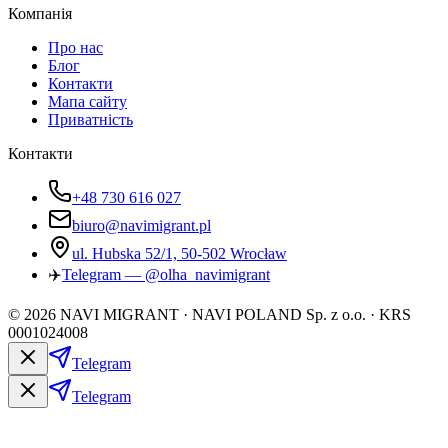
Компанія
Про нас
Блог
Контакти
Мапа сайту
Приватність
Контакти
+48 730 616 027
biuro@navimigrant.pl
ul. Hubska 52/1, 50-502 Wrocław
✈️
Telegram — @olha_navimigrant
©
2026
NAVI MIGRANT · NAVI POLAND Sp. z o.o. · KRS
0001024008
Telegram
Telegram