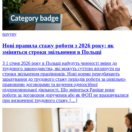
novyny
Нові правила стажу роботи з 2026 року: як
зміняться строки звільнення в Польщі
З 1 січня 2026 року в Польщі набудуть чинності зміни до
трудового законодавства, які можуть суттєво вплинути на
строки звільнення працівників. Нові норми передбачають
зарахування до трудового стажу періодів роботи за цивільно-
правовими договорами та ведення одноосібної
підприємницької діяльності. Що зміниться Раніше роки
роботи за договором доручення або як ФОП не враховувалися
при визначенні трудового стажу. […]