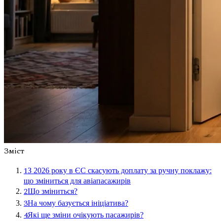
Зміст
1
З 2026 року в ЄС скасують доплату за ручну поклажу:
що зміниться для авіапасажирів
2
Що зміниться?
3
На чому базується ініціатива?
4
Які ще зміни очікують пасажирів?