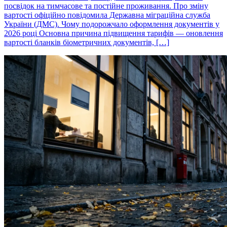
посвідок на тимчасове та постійне проживання. Про зміну
вартості офіційно повідомила Державна міграційна служба
України (ДМС). Чому подорожчало оформлення документів у
2026 році Основна причина підвищення тарифів — оновлення
вартості бланків біометричних документів, […]