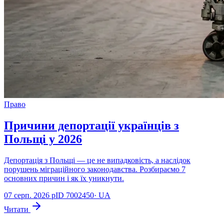
Право
Причини депортації українців з
Польщі у 2026
Депортація з Польщі — це не випадковість, а наслідок
порушень міграційного законодавства. Розбираємо 7
основних причин і як їх уникнути.
07 серп. 2026 р
ID
7002450
·
UA
Читати