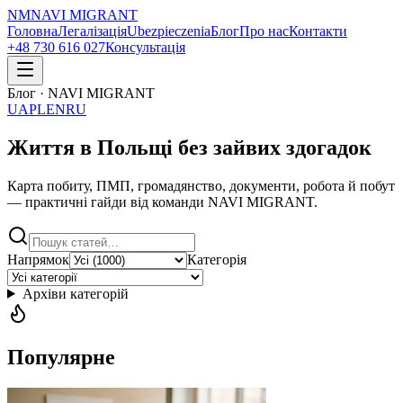
NM
NAVI
MIGRANT
Головна
Легалізація
Ubezpieczenia
Блог
Про нас
Контакти
+48 730 616 027
Консультація
Блог · NAVI MIGRANT
UA
PL
EN
RU
Життя в Польщі без зайвих здогадок
Карта побиту, ПМП, громадянство, документи, робота й побут
— практичні гайди від команди NAVI MIGRANT.
Напрямок
Категорія
Архіви категорій
Популярне