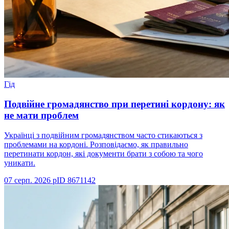
Гід
Подвійне громадянство при перетині кордону: як
не мати проблем
Українці з подвійним громадянством часто стикаються з
проблемами на кордоні. Розповідаємо, як правильно
перетинати кордон, які документи брати з собою та чого
уникати.
07 серп. 2026 р
ID
8671142