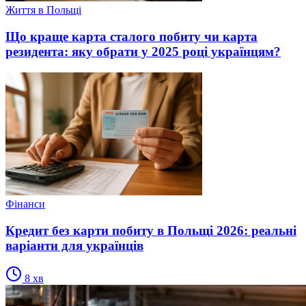
Життя в Польщі
Що краще карта сталого побиту чи карта
резидента: яку обрати у 2025 році українцям?
Фінанси
Кредит без карти побиту в Польщі 2026: реальні
варіанти для українців
8
хв