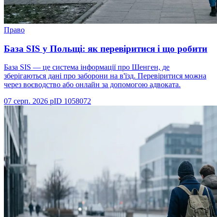
Право
База SIS у Польщі: як перевіритися і що робити
База SIS — це система інформації про Шенген, де
зберігаються дані про заборони на в'їзд. Перевіритися можна
через воєводство або онлайн за допомогою адвоката.
07 серп. 2026 р
ID
1058072