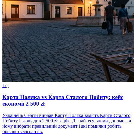
Гід
Карта Поляка vs Карта Сталого Побиту: кейс
економії 2 500 zł
Українець Сергій вибрав Карту Поляка замість Карти Сталого
Побиту і заощадив 2 500 zł за рік. Дізнайтеся, як ми допомогли
йому вибрати правильний документ і які помилки робить
більшість мігрантів.