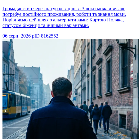
Громадянство через натуралізацію за 3 роки можливе, але
потребує постійного проживання, роботи та знання мови.
Порівняємо цей шлях з альтернативами: Картою Поляка,
статусом біженця та іншими варіантами.
06 серп. 2026 р
ID
8162552