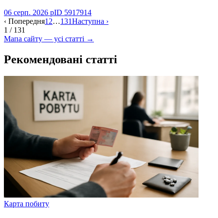
06 серп. 2026 р
ID
5917914
‹
Попередня
1
2
…
131
Наступна
›
1 / 131
Мапа сайту — усі статті
→
Рекомендовані статті
Карта побиту