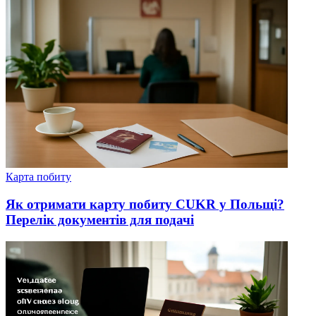
Карта побиту
Як отримати карту побиту СUKR у Польщі?
Перелік документів для подачі