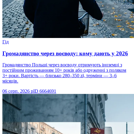
Гід
Громадянство через воєводу: кому дають у 2026
Громадянство Польщі через воєводу отримують іноземці з
постійним проживанням 10+ років або одруженні з поляком
3+ роки. Вартість — близько 280–350 zł, терміни — 3–6
місяців.
06 серп. 2026 р
ID
6664691