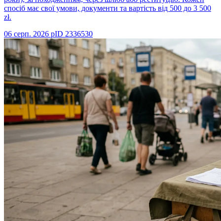
спосіб має свої умови, документи та вартість від 500 до 3 500
zł.
06 серп. 2026 р
ID
2336530