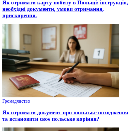
Як отримати карту побиту в Польщі: інструкція,
необхідні документи, умови отримання,
прискорення.
Громадянство
Як отримати документ про польське походження
та встановити своє польське коріння?