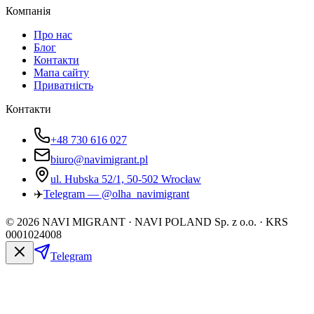
Компанія
Про нас
Блог
Контакти
Мапа сайту
Приватність
Контакти
+48 730 616 027
biuro@navimigrant.pl
ul. Hubska 52/1, 50-502 Wrocław
✈️
Telegram — @olha_navimigrant
©
2026
NAVI MIGRANT · NAVI POLAND Sp. z o.o. · KRS
0001024008
Telegram