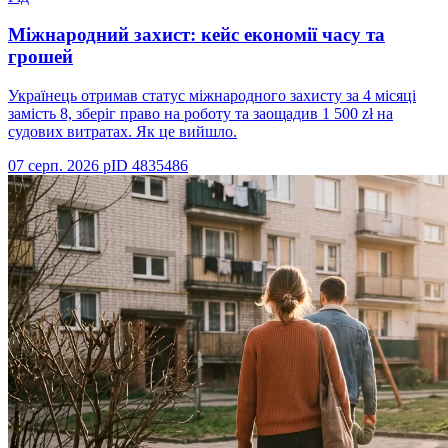
Міжнародний захист: кейс економії часу та
грошей
Українець отримав статус міжнародного захисту за 4 місяці
замість 8, зберіг право на роботу та заощадив 1 500 zł на
судових витратах. Як це вийшло.
07 серп. 2026 р
ID
4835486