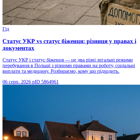
Гід
Статус УКР vs статус біженця: різниця у правах і
документах
Статус УКР і статус біженця — це два різні легальні режими
перебування в Польщі з різними правами на роботу, соціальні
виплати та медицину. Розбираємо, кому що підходить.
06 серп. 2026 р
ID
5864961