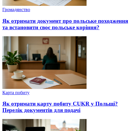
Громадянство
Як отримати документ про польське походження
та встановити своє польське коріння?
Карта побиту
Як отримати карту побиту СUKR у Польщі?
Перелік документів для подачі