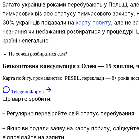
Багато українців роками перебувають у Польщі, але
тимчасових віз або статусу тимчасового захисту. 
30% українців подавали на
карту побиту
, але не 
незнання чи небажання розбиратися у процедурі. 
країні нелегально.
💡 Не хочеш розбиратися сам?
Безкоштовна консультація з Олею — 15 хвилин, ч
Карта побиту, громадянство, PESEL, переклади — 8+ років досв
Telegram
Форма
Що варто зробити:
– Регулярно перевіряйте свій статус перебування.
– Якщо ви подали заяву на карту побиту, слідкуйт
відповідайте на запити.