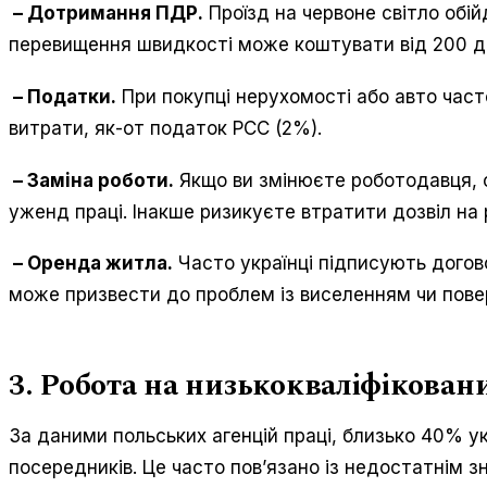
– Дотримання ПДР.
Проїзд на червоне світло обій
перевищення швидкості може коштувати від 200 до
– Податки.
При покупці нерухомості або авто част
витрати, як-от податок PCC (2%).
– Заміна роботи.
Якщо ви змінюєте роботодавця, 
уженд праці. Інакше ризикуєте втратити дозвіл на 
– Оренда житла.
Часто українці підписують догово
може призвести до проблем із виселенням чи пове
3. Робота на низькокваліфікован
За даними польських агенцій праці, близько 40% у
посередників. Це часто пов’язано із недостатнім з