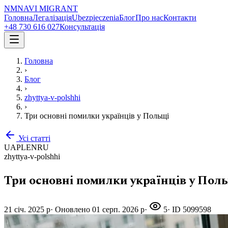
NM
NAVI
MIGRANT
Головна
Легалізація
Ubezpieczenia
Блог
Про нас
Контакти
+48 730 616 027
Консультація
Головна
›
Блог
›
zhyttya-v-polshhi
›
Три основні помилки українців у Польщі
Усі статті
UA
PL
EN
RU
zhyttya-v-polshhi
Три основні помилки українців у Пол
21 січ. 2025 р
·
Оновлено
01 серп. 2026 р
·
5
· ID
5099598