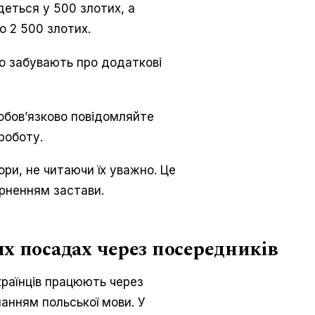
деться у 500 злотих, а
 2 500 злотих.
о забувають про додаткові
обов’язково повідомляйте
роботу.
ри, не читаючи їх уважно. Це
рненням застави.
их посадах через посередників
країнців працюють через
нанням польської мови. У