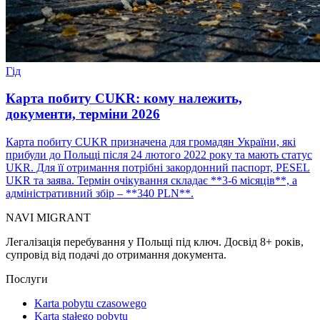
Гід
Карта побиту CUKR: кому належить,
документи, терміни 2026
Карта побиту CUKR призначена для громадян України, які
прибули до Польщі після 24 лютого 2022 року та мають статус
UKR. Для її отримання потрібні закордонний паспорт, PESEL
UKR та заява. Термін очікування складає **3-6 місяців**, а
адміністративний збір – **340 PLN**.
NAVI
MIGRANT
Легалізація перебування у Польщі під ключ. Досвід 8+ років,
супровід від подачі до отримання документа.
Послуги
Karta pobytu czasowego
Karta stałego pobytu