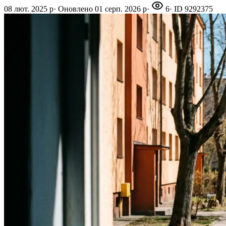
08 лют. 2025 р
·
Оновлено
01 серп. 2026 р
·
6
· ID
9292375