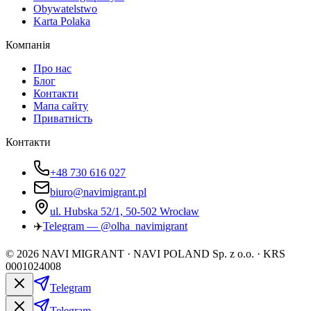
Obywatelstwo
Karta Polaka
Компанія
Про нас
Блог
Контакти
Мапа сайту
Приватність
Контакти
+48 730 616 027
biuro@navimigrant.pl
ul. Hubska 52/1, 50-502 Wrocław
✈️
Telegram — @olha_navimigrant
©
2026
NAVI MIGRANT · NAVI POLAND Sp. z o.o. · KRS
0001024008
Telegram
Telegram