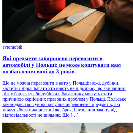
avtomobili
Які предмети заборонено перевозити в
автомобілі у Польщі: це може коштувати вам
позбавлення волі до 3 років
Що не можна перевозити в авто у Польщі: ножі, дубінки,
кастети і зброя Багато хто навіть не підозрює, що звичайний
ніж у бардачку або дубінка в багажнику можуть стати
причиною серйозних правових проблем у Польщі. Польське
законодавство суворо регулює перевезення предметів, які
можуть бути використані як зброя, і незнання закону від
відповідальності не звільняє. Що […]