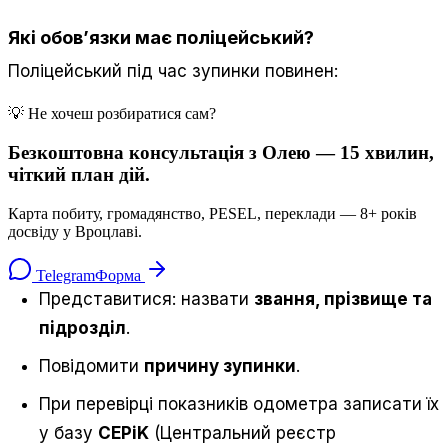
Які обов’язки має поліцейський?
Поліцейський під час зупинки повинен:
💡 Не хочеш розбиратися сам?
Безкоштовна консультація з Олею — 15 хвилин,
чіткий план дій.
Карта побиту, громадянство, PESEL, переклади — 8+ років
досвіду у Вроцлаві.
Telegram
Форма
Представитися: назвати
звання, прізвище та
підрозділ
.
Повідомити
причину зупинки
.
При перевірці показників одометра записати їх
у базу
CEPiK
(Центральний реєстр