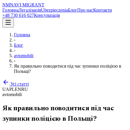
NM
NAVI
MIGRANT
Головна
Легалізація
Ubezpieczenia
Блог
Про нас
Контакти
+48 730 616 027
Консультація
Головна
›
Блог
›
avtomobili
›
Як правильно поводитися під час зупинки поліцією в
Польщі?
Усі статті
UA
PL
EN
RU
avtomobili
Як правильно поводитися під час
зупинки поліцією в Польщі?