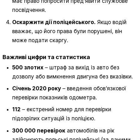
має право попросити пред’явити службове
посвідчення.
Оскаржити дії поліцейського.
Якщо водій
вважає, що його права були порушені, він
може подати скаргу.
Важливі цифри та статистика
500 злотих
– штраф за вихід із авто без
дозволу або вимкнення двигуна без вказівки.
Січень 2020 року
– введення обов’язкової
перевірки показників одометра.
112
– екстрений номер для перевірки
підозрілих ситуацій із поліцією.
300 000 перевірок
автомобілів на рік
здійснюють польські поліцейські (за даними