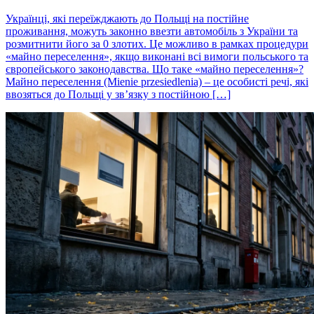
Українці, які переїжджають до Польщі на постійне
проживання, можуть законно ввезти автомобіль з України та
розмитнити його за 0 злотих. Це можливо в рамках процедури
«майно переселення», якщо виконані всі вимоги польського та
європейського законодавства. Що таке «майно переселення»?
Майно переселення (Mienie przesiedlenia) – це особисті речі, які
ввозяться до Польщі у зв’язку з постійною […]