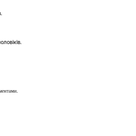
.
оловіків.
ментами.