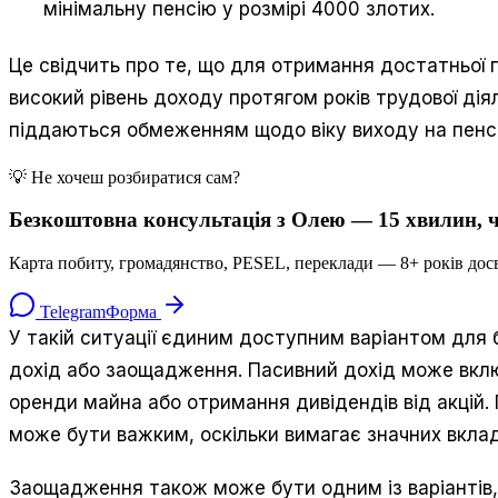
мінімальну пенсію у розмірі 4000 злотих.
Це свідчить про те, що для отримання достатньої п
високий рівень доходу протягом років трудової діял
піддаються обмеженням щодо віку виходу на пенс
💡 Не хочеш розбиратися сам?
Безкоштовна консультація з Олею — 15 хвилин, ч
Карта побиту, громадянство, PESEL, переклади — 8+ років досв
Telegram
Форма
У такій ситуації єдиним доступним варіантом для
дохід або заощадження. Пасивний дохід може включ
оренди майна або отримання дивідендів від акцій.
може бути важким, оскільки вимагає значних вклад
Заощадження також може бути одним із варіантів,