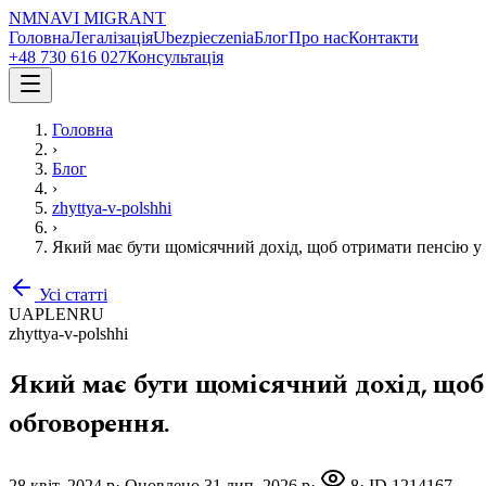
NM
NAVI
MIGRANT
Головна
Легалізація
Ubezpieczenia
Блог
Про нас
Контакти
+48 730 616 027
Консультація
Головна
›
Блог
›
zhyttya-v-polshhi
›
Який має бути щомісячний дохід, щоб отримати пенсію у 
Усі статті
UA
PL
EN
RU
zhyttya-v-polshhi
Який має бути щомісячний дохід, щоб 
обговорення.
28 квіт. 2024 р
·
Оновлено
31 лип. 2026 р
·
8
· ID
1214167