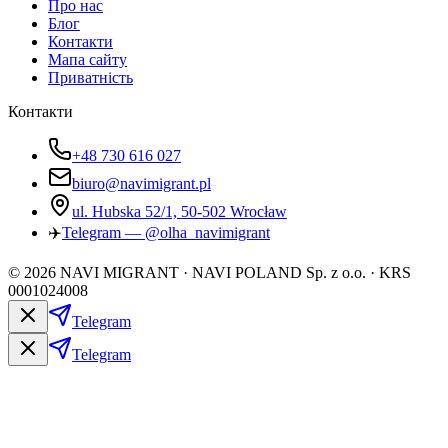
Про нас
Блог
Контакти
Мапа сайту
Приватність
Контакти
+48 730 616 027
biuro@navimigrant.pl
ul. Hubska 52/1, 50-502 Wrocław
✈️
Telegram — @olha_navimigrant
©
2026
NAVI MIGRANT · NAVI POLAND Sp. z o.o. · KRS
0001024008
Telegram
Telegram