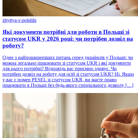
zhyttya-v-polshhi
Які документи потрібні для роботи в Польщі зі
статусом UKR у 2026 році: чи потрібен дозвіл на
роботу?
Одне з найпоширеніших питань серед українців у Польщі: чи
можна легально працювати зі статусом UKR і які документи
для цього потрібні? Відповідь вас приємно здивує. Чи
потрібен дозвіл на роботу для осіб зі статусом UKR? Ні. Якщо
у вас є номер PESEL зі статусом UKR, ви маєте право
працювати в Польщі без будь-якого спеціального дозволу […]