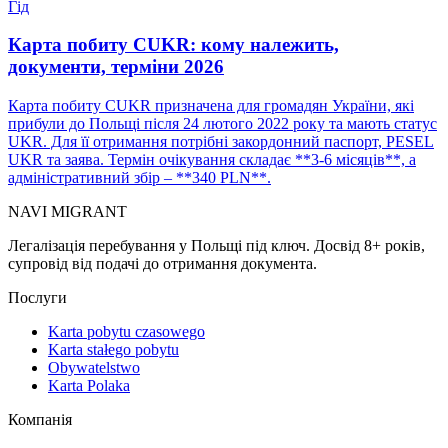
Гід
Карта побиту CUKR: кому належить,
документи, терміни 2026
Карта побиту CUKR призначена для громадян України, які
прибули до Польщі після 24 лютого 2022 року та мають статус
UKR. Для її отримання потрібні закордонний паспорт, PESEL
UKR та заява. Термін очікування складає **3-6 місяців**, а
адміністративний збір – **340 PLN**.
NAVI
MIGRANT
Легалізація перебування у Польщі під ключ. Досвід 8+ років,
супровід від подачі до отримання документа.
Послуги
Karta pobytu czasowego
Karta stałego pobytu
Obywatelstwo
Karta Polaka
Компанія