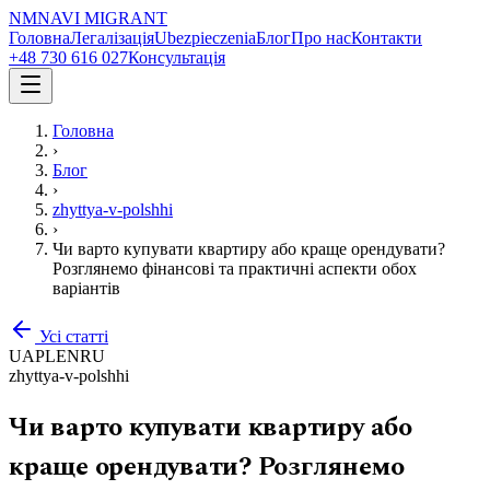
NM
NAVI
MIGRANT
Головна
Легалізація
Ubezpieczenia
Блог
Про нас
Контакти
+48 730 616 027
Консультація
Головна
›
Блог
›
zhyttya-v-polshhi
›
Чи варто купувати квартиру або краще орендувати?
Розглянемо фінансові та практичні аспекти обох
варіантів
Усі статті
UA
PL
EN
RU
zhyttya-v-polshhi
Чи варто купувати квартиру або
краще орендувати? Розглянемо