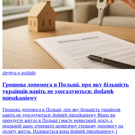
zhyttya-v-polshhi
Грошова допомога в Польщі, про яку більшість
українців навіть не здогадуються: dodatek
mieszkaniowy
Грошова допомога в Польщі, про яку більшість українців
навіть не здогадуються: dodatek mieszkaniowy Якщо ви
орендуєте житло в Польщі і маєте невисокий дохід, є
реальний шанс отримати щомісячну грошову допомогу на
оплату житла. Називається вона dodatek mieszkaniowy, і