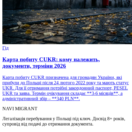
Гід
Карта побиту CUKR: кому належить,
документи, терміни 2026
Карта побиту CUKR призначена для громадян України, які
прибули до Польщі після 24 лютого 2022 року та мають статус
UKR. Для її отримання потрібні закордонний паспорт, PESEL
UKR та заява. Термін очікування складає **3-6 місяців**, а
адміністративний збір – **340 PLN**.
NAVI
MIGRANT
Легалізація перебування у Польщі під ключ. Досвід 8+ років,
супровід від подачі до отримання документа.