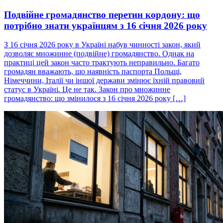
Подвійне громадянство перетин кордону: що
потрібно знати українцям з 16 січня 2026 року
З 16 січня 2026 року в Україні набув чинності закон, який
дозволяє множинне (подвійне) громадянство. Однак на
практиці цей закон часто трактують неправильно. Багато
громадян вважають, що наявність паспорта Польщі,
Німеччини, Італії чи іншої держави змінює їхній правовий
статус в Україні. Це не так. Закон про множинне
громадянство: що змінилося з 16 січня 2026 року […]