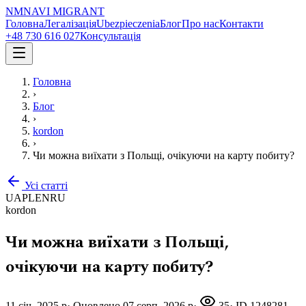
NM
NAVI
MIGRANT
Головна
Легалізація
Ubezpieczenia
Блог
Про нас
Контакти
+48 730 616 027
Консультація
Головна
›
Блог
›
kordon
›
Чи можна виїхати з Польщі, очікуючи на карту побиту?
Усі статті
UA
PL
EN
RU
kordon
Чи можна виїхати з Польщі,
очікуючи на карту побиту?
11 січ. 2025 р
·
Оновлено
07 серп. 2026 р
·
35
· ID
1248281