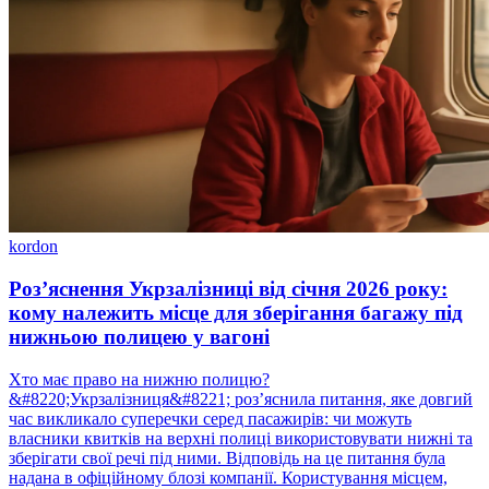
kordon
Роз’яснення Укрзалізниці від січня 2026 року:
кому належить місце для зберігання багажу під
нижньою полицею у вагоні
Хто має право на нижню полицю?
&#8220;Укрзалізниця&#8221; роз’яснила питання, яке довгий
час викликало суперечки серед пасажирів: чи можуть
власники квитків на верхні полиці використовувати нижні та
зберігати свої речі під ними. Відповідь на це питання була
надана в офіційному блозі компанії. Користування місцем,