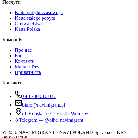
Послуги
Karta pobytu czasowego
Karta stałego pobytu
Obywatelstwo
Karta Polaka
Компанія
Про нас
Блог
Контакти
Мапа сайту
Приватність
Контакти
+48 730 616 027
biuro@navimigrant.pl
ul. Hubska 52/1, 50-502 Wrocław
✈️
Telegram — @olha_navimigrant
©
2026
NAVI MIGRANT · NAVI POLAND Sp. z o.o. · KRS
0001024008