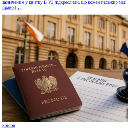
зазначеним у квитку В УЗ підкреслили, що кожен пасажир має
право […]
kordon