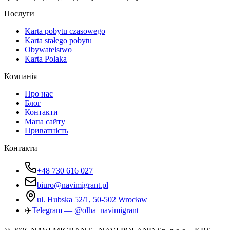
Послуги
Karta pobytu czasowego
Karta stałego pobytu
Obywatelstwo
Karta Polaka
Компанія
Про нас
Блог
Контакти
Мапа сайту
Приватність
Контакти
+48 730 616 027
biuro@navimigrant.pl
ul. Hubska 52/1, 50-502 Wrocław
✈️
Telegram — @olha_navimigrant