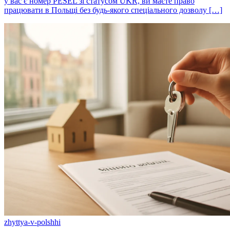
у вас є номер PESEL зі статусом UKR, ви маєте право
працювати в Польщі без будь-якого спеціального дозволу […]
zhyttya-v-polshhi