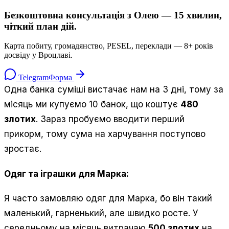
Безкоштовна консультація з Олею — 15 хвилин,
чіткий план дій.
Карта побиту, громадянство, PESEL, переклади — 8+ років
досвіду у Вроцлаві.
Telegram
Форма
Одна банка суміші вистачає нам на 3 дні, тому за
місяць ми купуємо 10 банок, що коштує
480
злотих
. Зараз пробуємо вводити перший
прикорм, тому сума на харчування поступово
зростає.
Одяг та іграшки для Марка:
Я часто замовляю одяг для Марка, бо він такий
маленький, гарненький, але швидко росте. У
середньому на місяць витрачаю
500 злотих
на