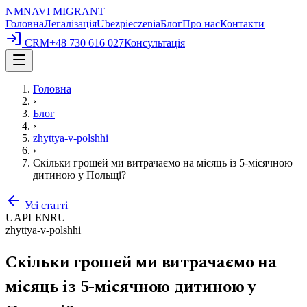
NM
NAVI
MIGRANT
Головна
Легалізація
Ubezpieczenia
Блог
Про нас
Контакти
CRM
+48 730 616 027
Консультація
Головна
›
Блог
›
zhyttya-v-polshhi
›
Скільки грошей ми витрачаємо на місяць із 5-місячною
дитиною у Польщі?
Усі статті
UA
PL
EN
RU
zhyttya-v-polshhi
Скільки грошей ми витрачаємо на
місяць із 5-місячною дитиною у