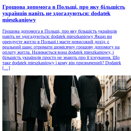
Грошова допомога в Польщі, про яку більшість
українців навіть не здогадуються: dodatek
mieszkaniowy
Грошова допомога в Польщі, про яку більшість українців
навіть не здогадуються: dodatek mieszkaniowy Якщо ви
орендуєте житло в Польщі і маєте невисокий дохід, є
реальний шанс отримати щомісячну грошову допомогу на
оплату житла. Називається вона dodatek mieszkaniowy, і
більшість українців просто не знають про її існування. Що
таке dodatek mieszkaniowy і кому він призначений? Dodatek
[…]