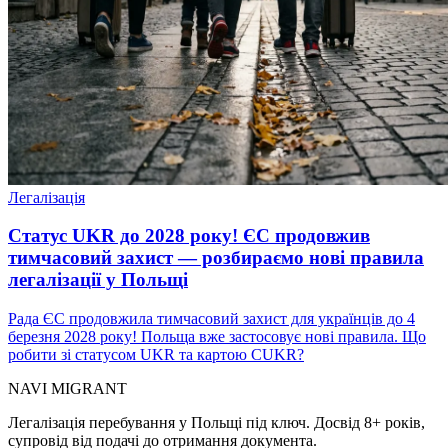
Легалізація
Статус UKR до 2028 року! ЄС продовжив
тимчасовий захист — розбираємо нові правила
легалізації у Польщі
Рада ЄС продовжила тимчасовий захист для українців до 4
березня 2028 року! Польща вже застосовує нові правила. Що
робити зі статусом UKR та картою CUKR?
NAVI
MIGRANT
Легалізація перебування у Польщі під ключ. Досвід 8+ років,
супровід від подачі до отримання документа.