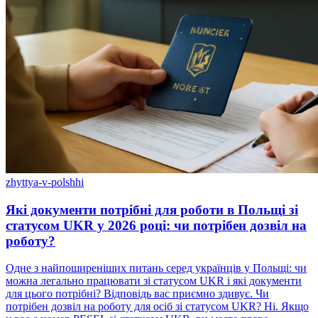
zhyttya-v-polshhi
Які документи потрібні для роботи в Польщі зі
статусом UKR у 2026 році: чи потрібен дозвіл на
роботу?
Одне з найпоширеніших питань серед українців у Польщі: чи
можна легально працювати зі статусом UKR і які документи
для цього потрібні? Відповідь вас приємно здивує. Чи
потрібен дозвіл на роботу для осіб зі статусом UKR? Ні. Якщо