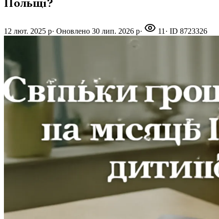
Польщі?
12 лют. 2025 р
·
Оновлено
30 лип. 2026 р
·
11
· ID
8723326