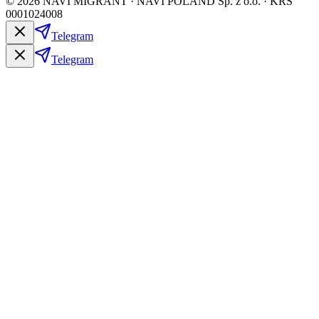
©
2026
NAVI MIGRANT · NAVI POLAND Sp. z o.o. · KRS
0001024008
Telegram
Telegram