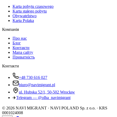
Karta pobytu czasowego
Karta stałego pobytu
Obywatelstwo
Karta Polaka
Компанія
Про нас
Блог
Контакти
Мапа сайту
Приватність
Контакти
+48 730 616 027
biuro@navimigrant.pl
ul. Hubska 52/1, 50-502 Wrocław
✈️
Telegram — @olha_navimigrant
©
2026
NAVI MIGRANT · NAVI POLAND Sp. z o.o. · KRS
0001024008