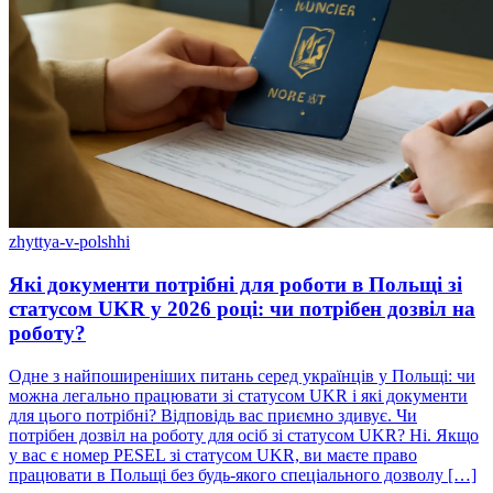
zhyttya-v-polshhi
Які документи потрібні для роботи в Польщі зі
статусом UKR у 2026 році: чи потрібен дозвіл на
роботу?
Одне з найпоширеніших питань серед українців у Польщі: чи
можна легально працювати зі статусом UKR і які документи
для цього потрібні? Відповідь вас приємно здивує. Чи
потрібен дозвіл на роботу для осіб зі статусом UKR? Ні. Якщо
у вас є номер PESEL зі статусом UKR, ви маєте право
працювати в Польщі без будь-якого спеціального дозволу […]