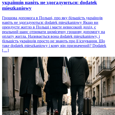
українців навіть не здогадуються: dodatek
mieszkaniowy
Грошова допомога в Польщі, про яку більшість українців
навіть не здогадуються: dodatek mieszkaniowy Якщо ви
орендуєте житло в Польщі і маєте невисокий дохід, є
реальний шанс отримати щомісячну грошову допомогу на
оплату житла. Називається вона dodatek mieszkaniowy, і
більшість українців просто не знають про її існування. Що
таке dodatek mieszkaniowy і кому він призначений? Dodatek
[…]