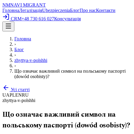
NM
NAVI
MIGRANT
Головна
Легалізація
Ubezpieczenia
Блог
Про нас
Контакти
CRM
+48 730 616 027
Консультація
Головна
›
Блог
›
zhyttya-v-polshhi
›
Що означає важливий символ на польському паспорті
(dowód osobisty)?
Усі статті
UA
PL
EN
RU
zhyttya-v-polshhi
Що означає важливий символ на
польському паспорті (dowód osobisty)?