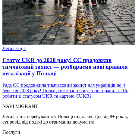
Легалізація
Статус UKR до 2028 року! ЄС продовжив
тимчасовий захист — розбираємо нові правила
легалізації у Польщі
Рада ЄС продовжила тимчасовий захист для українців до 4
березня 2028 року! Польща вже застосовує нові правила. Що
робити зі статусом UKR та картою CUKR?
NAVI
MIGRANT
Легалізація перебування у Польщі під ключ. Досвід 8+ років,
супровід від подачі до отримання документа.
Послуги