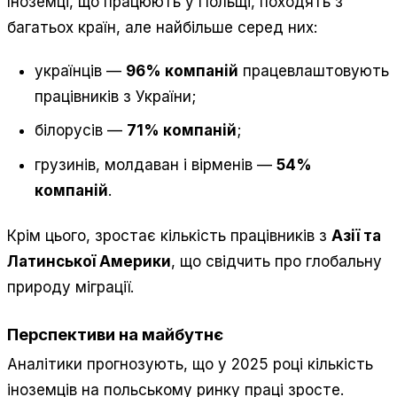
Іноземці, що працюють у Польщі, походять з
багатьох країн, але найбільше серед них:
українців —
96% компаній
працевлаштовують
працівників з України;
білорусів —
71% компаній
;
грузинів, молдаван і вірменів —
54%
компаній
.
Крім цього, зростає кількість працівників з
Азії та
Латинської Америки
, що свідчить про глобальну
природу міграції.
Перспективи на майбутнє
Аналітики прогнозують, що у 2025 році кількість
іноземців на польському ринку праці зросте.