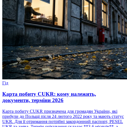
Гід
Карта побиту CUKR: кому належить,
документи, терміни 2026
Карта побиту CUKR призначена для громадян України, які
прибули до Польщі після 24 лютого 2022 року та мають статус
UKR. Для її отримання потрібні закордонний паспорт, PESEL
UKR та заява. Термін очікування складає **3-6 місяців**, а