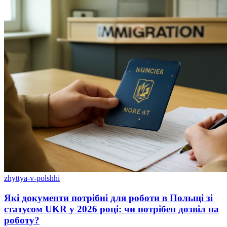
zhyttya-v-polshhi
Які документи потрібні для роботи в Польщі зі
статусом UKR у 2026 році: чи потрібен дозвіл на
роботу?