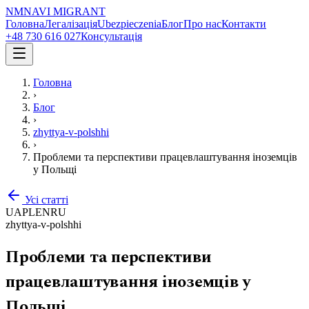
NM
NAVI
MIGRANT
Головна
Легалізація
Ubezpieczenia
Блог
Про нас
Контакти
+48 730 616 027
Консультація
Головна
›
Блог
›
zhyttya-v-polshhi
›
Проблеми та перспективи працевлаштування іноземців
у Польщі
Усі статті
UA
PL
EN
RU
zhyttya-v-polshhi
Проблеми та перспективи
працевлаштування іноземців у
Польщі