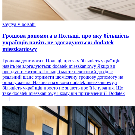
zhyttya-v-polshhi
Грошова допомога в Польщі, про яку більшість
українців навіть не здогадуються: dodatek
mieszkaniowy
Грошова допомога в Польщі, про яку більшість українців
навіть не здогадуються: dodatek mieszkaniowy Якщо ви
орендуєте житло в Польщі і маєте невисокий дохід, є
реальний шанс отримати щомісячну грошову допомогу на
оплату житла. Називається вона dodatek mieszkaniowy, і
більшість українців просто не знають про її існування. Що
таке dodatek mieszkaniowy і кому він призначений? Dodatek
[…]