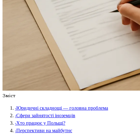
Зміст
›
Юридичні складнощі — головна проблема
›
Сфери зайнятості іноземців
›
Хто працює у Польщі?
›
Перспективи на майбутнє