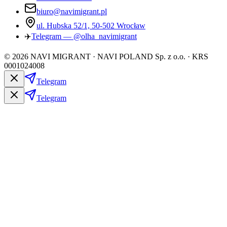
biuro@navimigrant.pl
ul. Hubska 52/1, 50-502 Wrocław
✈️
Telegram — @olha_navimigrant
©
2026
NAVI MIGRANT · NAVI POLAND Sp. z o.o. · KRS
0001024008
Telegram
Telegram