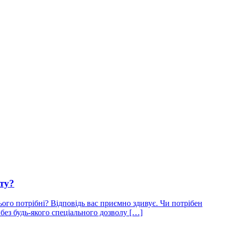
оту?
ого потрібні? Відповідь вас приємно здивує. Чи потрібен
без будь-якого спеціального дозволу […]