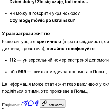
Dzień dobry! Źle się czuję, boli mnie…
Чи можу я говорити українською?
Czy mogę mówić po ukraińsku?
У разі загрози життю
Якщо ситуація є
критичною
(втрата свідомості, си
дихання, кровотеча),
негайно телефонуйте
:
112
— універсальний номер екстреної допомоги
або
999
— швидка медична допомога в Польщі
Ця інформація може стати життєво важливою у скл
поділіться з тими, хто проживає в Польщі.
Поділитись:
Копіювати