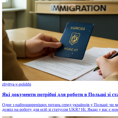
zhyttya-v-polshhi
Які документи потрібні для роботи в Польщі зі ст
Одне з найпоширеніших питань серед українців у Польщі: чи мо
дозвіл на роботу для осіб зі статусом UKR? Ні. Якщо у вас є н