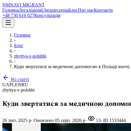
NM
NAVI
MIGRANT
Головна
Легалізація
Ubezpieczenia
Блог
Про нас
Контакти
+48 730 616 027
Консультація
Головна
›
Блог
›
zhyttya-v-polshhi
›
Куди звертатися за медичною допомогою в Польщі вночі, у
Усі статті
UA
PL
EN
RU
zhyttya-v-polshhi
Куди звертатися за медичною допомого
26 лип. 2025 р
·
Оновлено
05 серп. 2026 р
·
13
· ID
1533444