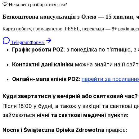
💡 Не хочеш розбиратися сам?
Безкоштовна консультація з Олею — 15 хвилин, ч
Карта побиту, громадянство, PESEL, переклади — 8+ років досв
Telegram
Форма
Графік роботи POZ
: з понеділка по п’ятницю, з 
Контактні дані клініки
можна знайти на її сайт
Онлайн-мапа клінік POZ
:
перейти за посиланн
Куди звертатися у вечірній або святковий час?
Після 18:00 у будні, а також у вихідні та святкові 
займаються
нічні та святкові медичні пункти
:
Nocna i Świąteczna Opieka Zdrowotna
працює: