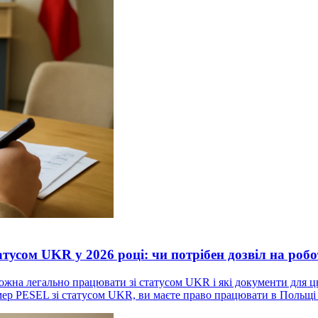
атусом UKR у 2026 році: чи потрібен дозвіл на роб
жна легально працювати зі статусом UKR і які документи для ць
омер PESEL зі статусом UKR, ви маєте право працювати в Польщі 