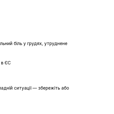
льний біль у грудях, утруднене
 в ЄС
адній ситуації — збережіть або