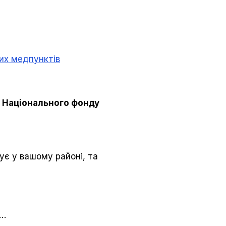
их медпунктів
ю
Національного фонду
ує у вашому районі, та
є…