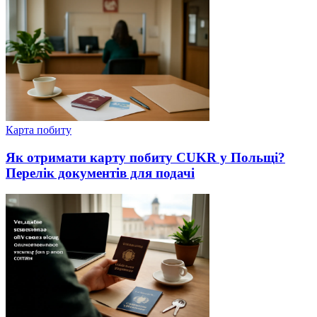
Карта побиту
Як отримати карту побиту СUKR у Польщі?
Перелік документів для подачі