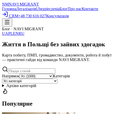
NM
NAVI
MIGRANT
Головна
Легалізація
Ubezpieczenia
Блог
Про нас
Контакти
CRM
+48 730 616 027
Консультація
Блог · NAVI MIGRANT
UA
PL
EN
RU
Життя в Польщі без зайвих здогадок
Карта побиту, ПМП, громадянство, документи, робота й побут
— практичні гайди від команди NAVI MIGRANT.
Напрямок
Категорія
Архіви категорій
Популярне