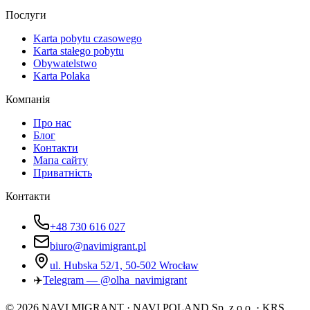
Послуги
Karta pobytu czasowego
Karta stałego pobytu
Obywatelstwo
Karta Polaka
Компанія
Про нас
Блог
Контакти
Мапа сайту
Приватність
Контакти
+48 730 616 027
biuro@navimigrant.pl
ul. Hubska 52/1, 50-502 Wrocław
✈️
Telegram — @olha_navimigrant
©
2026
NAVI MIGRANT · NAVI POLAND Sp. z o.o. · KRS