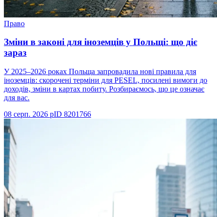
Право
Зміни в законі для іноземців у Польщі: що діє
зараз
У 2025–2026 роках Польща запровадила нові правила для
іноземців: скорочені терміни для PESEL, посилені вимоги до
доходів, зміни в картах побиту. Розбираємось, що це означає
для вас.
08 серп. 2026 р
ID
8201766