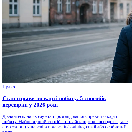
Право
Стан справи по карті побиту: 5 способів
перевірки у 2026 році
Дізнайтеся, на якому етапі розгляд вашої справи по карті
побиту. Найшвидший спосіб – онлайн-портал воєводства, але
є також опція перевірки через інфолінію, email або особистий