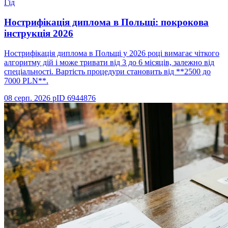
Гід
Нострифікація диплома в Польщі: покрокова
інструкція 2026
Нострифікація диплома в Польщі у 2026 році вимагає чіткого
алгоритму дій і може тривати від 3 до 6 місяців, залежно від
спеціальності. Вартість процедури становить від **2500 до
7000 PLN**.
08 серп. 2026 р
ID
6944876