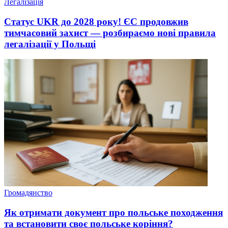
Легалізація
Статус UKR до 2028 року! ЄС продовжив
тимчасовий захист — розбираємо нові правила
легалізації у Польщі
Громадянство
Як отримати документ про польське походження
та встановити своє польське коріння?