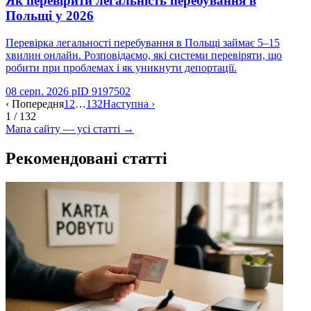
Як перевірити легальність перебування в
Польщі у 2026
Перевірка легальності перебування в Польщі займає 5–15
хвилин онлайн. Розповідаємо, які системи перевіряти, що
робити при проблемах і як уникнути депортації.
08 серп. 2026 р
ID
9197502
‹
Попередня
1
2
…
132
Наступна
›
1 / 132
Мапа сайту — усі статті
→
Рекомендовані статті