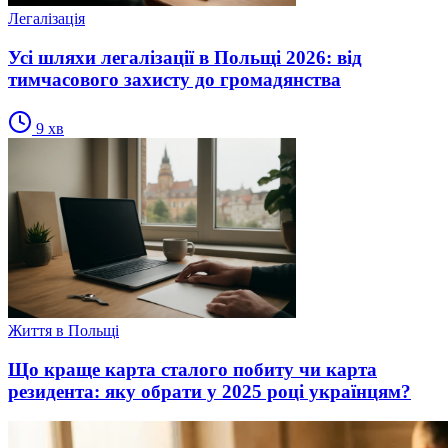
Легалізація
Усі шляхи легалізації в Польщі 2026: від
тимчасового захисту до громадянства
9
хв
Життя в Польщі
Що краще карта сталого побиту чи карта
резидента: яку обрати у 2025 році українцям?