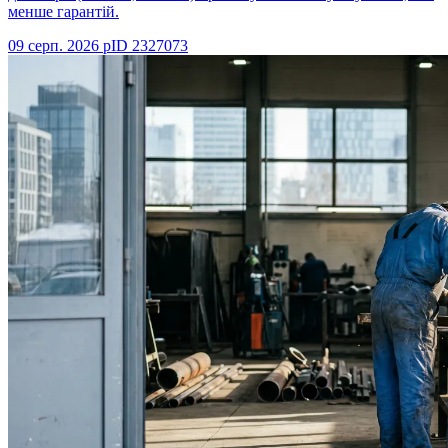
менше гарантій.
09 серп. 2026 р
ID
2327073