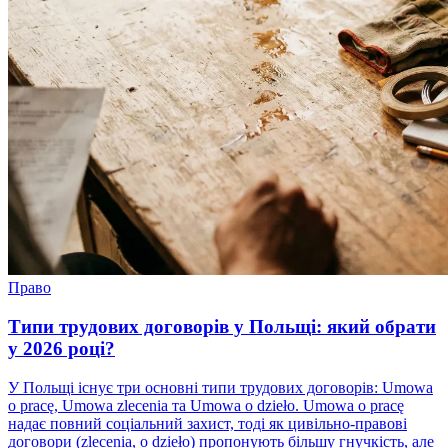
Право
Типи трудових договорів у Польщі: який обрати
у 2026 році?
У Польщі існує три основні типи трудових договорів: Umowa
o pracę, Umowa zlecenia та Umowa o dzieło. Umowa o pracę
надає повний соціальний захист, тоді як цивільно-правові
договори (zlecenia, o dzieło) пропонують більшу гнучкість, але