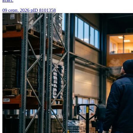
візит.
09 серп. 2026 р
ID
8101358