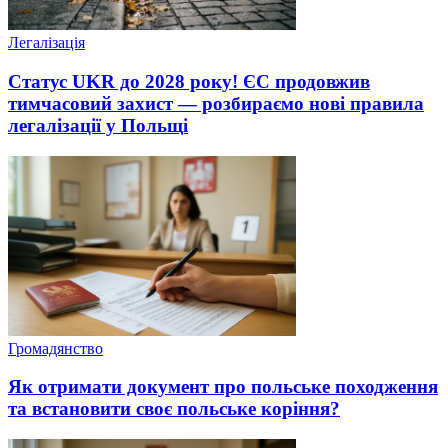
Легалізація
Статус UKR до 2028 року! ЄС продовжив
тимчасовий захист — розбираємо нові правила
легалізації у Польщі
Громадянство
Як отримати документ про польське походження
та встановити своє польське коріння?