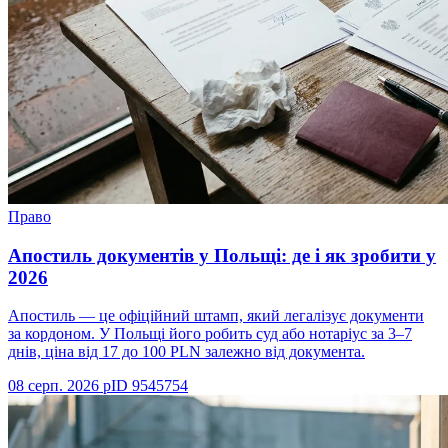
Право
Апостиль документів у Польщі: де і як зробити у
2026
Апостиль — це офіційний штамп, який легалізує документи
за кордоном. У Польщі його робить суд або нотаріус за 3–7
днів, ціна від 17 до 100 PLN залежно від документа.
08 серп. 2026 р
ID
9545754