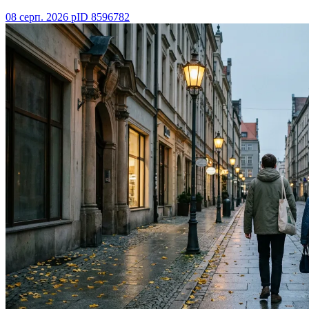
08 серп. 2026 р
ID
8596782