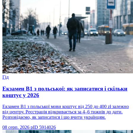
Гід
Екзамен B1 з польської: як записатися і скільки
коштує у 2026
Екзамен B1 з польської мови коштує від 250 до 400 zł залежно
від центру. Реєстрація відкривається за 4–6 тижнів до дати.
Розповідаємо, як записатися і що вчити українцям.
08 серп. 2026 р
ID
5914026