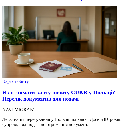
Карта побиту
Як отримати карту побиту СUKR у Польщі?
Перелік документів для подачі
NAVI
MIGRANT
Легалізація перебування у Польщі під ключ. Досвід 8+ років,
супровід від подачі до отримання документа.