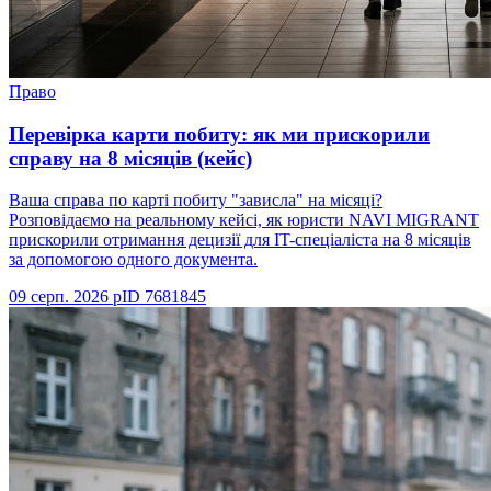
Право
Перевірка карти побиту: як ми прискорили
справу на 8 місяців (кейс)
Ваша справа по карті побиту "зависла" на місяці?
Розповідаємо на реальному кейсі, як юристи NAVI MIGRANT
прискорили отримання децизії для IT-спеціаліста на 8 місяців
за допомогою одного документа.
09 серп. 2026 р
ID
7681845