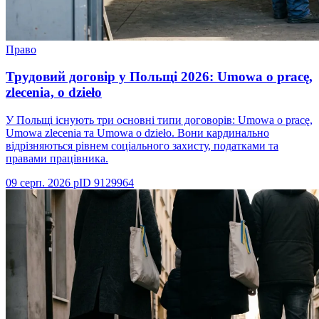
Право
Трудовий договір у Польщі 2026: Umowa o pracę,
zlecenia, o dzieło
У Польщі існують три основні типи договорів: Umowa o pracę,
Umowa zlecenia та Umowa o dzieło. Вони кардинально
відрізняються рівнем соціального захисту, податками та
правами працівника.
09 серп. 2026 р
ID
9129964