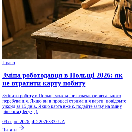
Право
Зміна роботодавця в Польщі 2026: як
не втратити карту побиту
Змінити роботу в Польщі можна, не втрачаючи легального
перебування. Якщо ви в процесі отримання карти, повідомте
ужонд за 15 днів. Якщо карта вже є, подайте заяву на зміну
рішення (decyzja).
09 серп. 2026 р
ID
2076333
·
UA
Читати