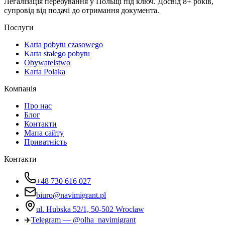
Легалізація перебування у Польщі під ключ. Досвід 8+ років,
супровід від подачі до отримання документа.
Послуги
Karta pobytu czasowego
Karta stałego pobytu
Obywatelstwo
Karta Polaka
Компанія
Про нас
Блог
Контакти
Мапа сайту
Приватність
Контакти
+48 730 616 027
biuro@navimigrant.pl
ul. Hubska 52/1, 50-502 Wrocław
✈️
Telegram — @olha_navimigrant