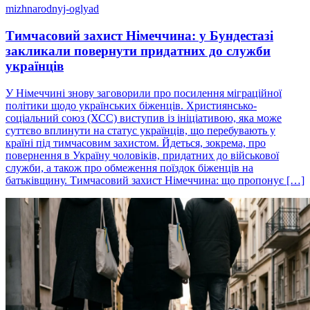
mizhnarodnyj-oglyad
Тимчасовий захист Німеччина: у Бундестазі
закликали повернути придатних до служби
українців
У Німеччині знову заговорили про посилення міграційної
політики щодо українських біженців. Християнсько-
соціальний союз (ХСС) виступив із ініціативою, яка може
суттєво вплинути на статус українців, що перебувають у
країні під тимчасовим захистом. Йдеться, зокрема, про
повернення в Україну чоловіків, придатних до військової
служби, а також про обмеження поїздок біженців на
батьківщину. Тимчасовий захист Німеччина: що пропонує […]