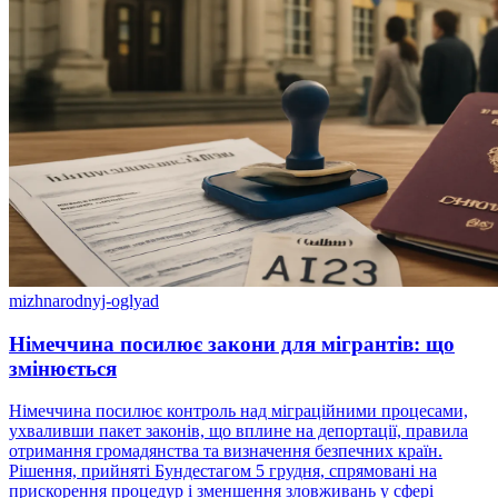
mizhnarodnyj-oglyad
Німеччина посилює закони для мігрантів: що
змінюється
Німеччина посилює контроль над міграційними процесами,
ухваливши пакет законів, що вплине на депортації, правила
отримання громадянства та визначення безпечних країн.
Рішення, прийняті Бундестагом 5 грудня, спрямовані на
прискорення процедур і зменшення зловживань у сфері