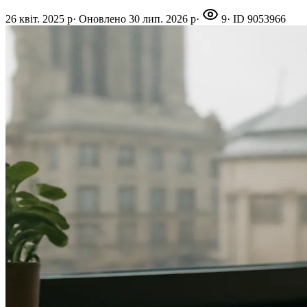
26 квіт. 2025 р
·
Оновлено
30 лип. 2026 р
·
9
· ID
9053966