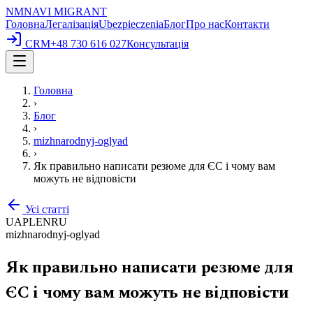
NM
NAVI
MIGRANT
Головна
Легалізація
Ubezpieczenia
Блог
Про нас
Контакти
CRM
+48 730 616 027
Консультація
Головна
›
Блог
›
mizhnarodnyj-oglyad
›
Як правильно написати резюме для ЄС і чому вам
можуть не відповісти
Усі статті
UA
PL
EN
RU
mizhnarodnyj-oglyad
Як правильно написати резюме для
ЄС і чому вам можуть не відповісти