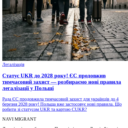
Легалізація
Статус UKR до 2028 року! ЄС продовжив
тимчасовий захист — розбираємо нові правила
легалізації у Польщі
Рада ЄС продовжила тимчасовий захист для українців до 4
березня 2028 року! Польща вже застосовує нові правила. Що
робити зі статусом UKR та картою CUKR?
NAVI
MIGRANT