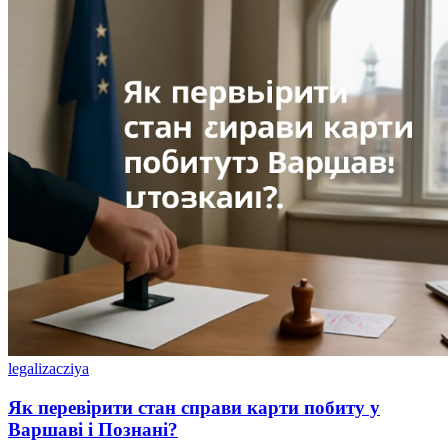
legalizacziya
Як перевірити стан справи карти побиту у
Варшаві і Познані?