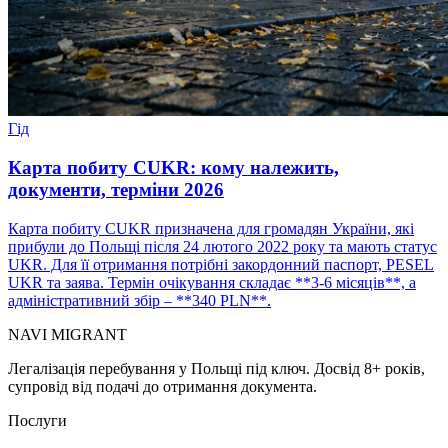
Гід
Карта побиту CUKR: кому належить,
документи, терміни 2026
Карта побиту CUKR призначена для громадян України, які
прибули до Польщі після 24 лютого 2022 року та мають статус
UKR. Для її отримання потрібні закордонний паспорт, PESEL
UKR та заява. Термін очікування складає **3-6 місяців**, а
адміністративний збір – **340 PLN**.
NAVI
MIGRANT
Легалізація перебування у Польщі під ключ. Досвід 8+ років,
супровід від подачі до отримання документа.
Послуги