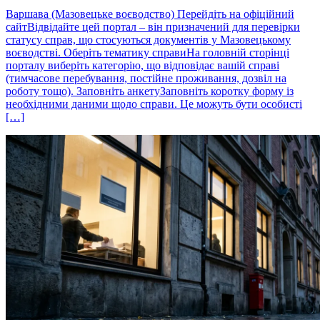
Варшава (Мазовецьке воєводство) Перейдіть на офіційний
сайтВідвідайте цей портал – він призначений для перевірки
статусу справ, що стосуються документів у Мазовецькому
воєводстві. Оберіть тематику справиНа головній сторінці
порталу виберіть категорію, що відповідає вашій справі
(тимчасове перебування, постійне проживання, дозвіл на
роботу тощо). Заповніть анкетуЗаповніть коротку форму із
необхідними даними щодо справи. Це можуть бути особисті
[…]