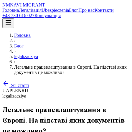
NM
NAVI
MIGRANT
Головна
Легалізація
Ubezpieczenia
Блог
Про нас
Контакти
+48 730 616 027
Консультація
Головна
›
Блог
›
legalizacziya
›
Легальне працевлаштування в Європі. На підставі яких
документів це можливо?
Усі статті
UA
PL
EN
RU
legalizacziya
Легальне працевлаштування в
Європі. На підставі яких документів
це можливо?