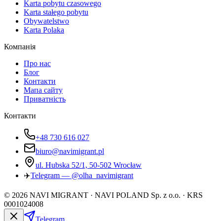
Karta pobytu czasowego
Karta stałego pobytu
Obywatelstwo
Karta Polaka
Компанія
Про нас
Блог
Контакти
Мапа сайту
Приватність
Контакти
+48 730 616 027
biuro@navimigrant.pl
ul. Hubska 52/1, 50-502 Wrocław
✈️
Telegram — @olha_navimigrant
©
2026
NAVI MIGRANT · NAVI POLAND Sp. z o.o. · KRS
0001024008
Telegram