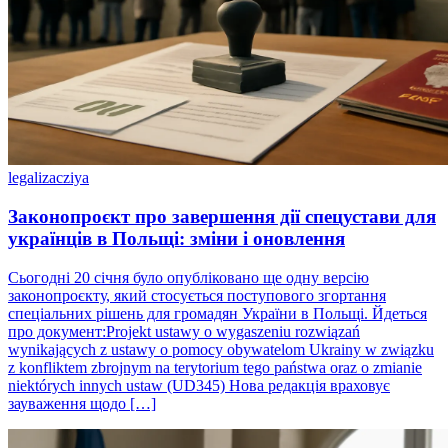
legalizacziya
Законопроєкт про завершення дії спецустави для
українців в Польщі: зміни і оновлення
Сьогодні 20 січня було опубліковано ще одну версію
законопроєкту, який стосується поступового згортання
спеціальних рішень для громадян України в Польщі. Йдеться
про документ:Projekt ustawy o wygaszeniu rozwiązań
wynikających z ustawy o pomocy obywatelom Ukrainy w związku
z konfliktem zbrojnym na terytorium tego państwa oraz o zmianie
niektórych innych ustaw (UD345) Нова редакція враховує
зауваження щодо […]