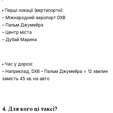
▪️ Перші локації (вертипорти):
– Міжнародний аеропорт DXB
– Пальм Джумейра
– Центр міста
– Дубай Марина
▪️ Час у дорозі:
– Наприклад, DXB – Пальм Джумейра = 12 хвилин
замість 45 хв. на авто
4. Для кого ці таксі?