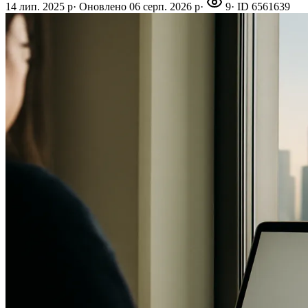
14 лип. 2025 р
·
Оновлено
06 серп. 2026 р
·
9
· ID
6561639