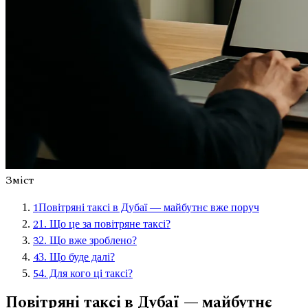
Зміст
1
Повітряні таксі в Дубаї — майбутнє вже поруч
2
1. Що це за повітряне таксі?
3
2. Що вже зроблено?
4
3. Що буде далі?
5
4. Для кого ці таксі?
Повітряні таксі в Дубаї — майбутнє