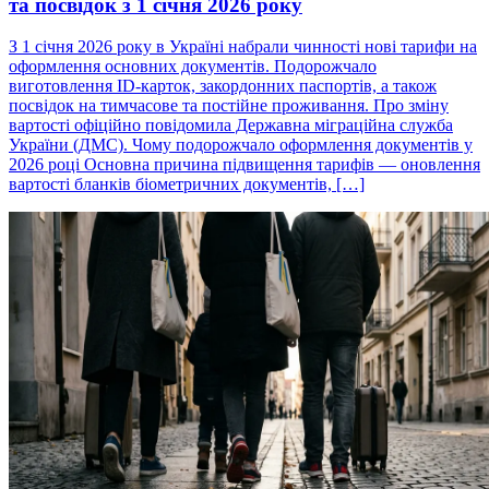
та посвідок з 1 січня 2026 року
З 1 січня 2026 року в Україні набрали чинності нові тарифи на
оформлення основних документів. Подорожчало
виготовлення ID-карток, закордонних паспортів, а також
посвідок на тимчасове та постійне проживання. Про зміну
вартості офіційно повідомила Державна міграційна служба
України (ДМС). Чому подорожчало оформлення документів у
2026 році Основна причина підвищення тарифів — оновлення
вартості бланків біометричних документів, […]