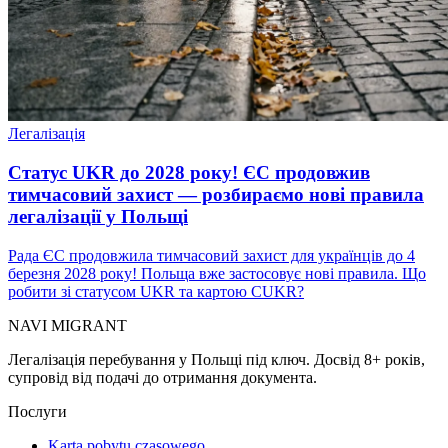
Легалізація
Статус UKR до 2028 року! ЄС продовжив
тимчасовий захист — розбираємо нові правила
легалізації у Польщі
Рада ЄС продовжила тимчасовий захист для українців до 4
березня 2028 року! Польща вже застосовує нові правила. Що
робити зі статусом UKR та картою CUKR?
NAVI
MIGRANT
Легалізація перебування у Польщі під ключ. Досвід 8+ років,
супровід від подачі до отримання документа.
Послуги
Karta pobytu czasowego