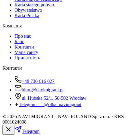
Karta stałego pobytu
Obywatelstwo
Karta Polaka
Компанія
Про нас
Блог
Контакти
Мапа сайту
Приватність
Контакти
+48 730 616 027
biuro@navimigrant.pl
ul. Hubska 52/1, 50-502 Wrocław
✈️
Telegram — @olha_navimigrant
©
2026
NAVI MIGRANT · NAVI POLAND Sp. z o.o. · KRS
0001024008
Telegram