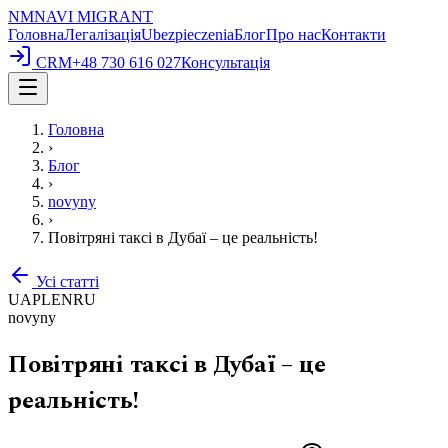
NM
NAVI
MIGRANT
Головна
Легалізація
Ubezpieczenia
Блог
Про нас
Контакти
CRM
+48 730 616 027
Консультація
Головна
›
Блог
›
novyny
›
Повітряні таксі в Дубаї – це реальність!
Усі статті
UA
PL
EN
RU
novyny
Повітряні таксі в Дубаї – це
реальність!