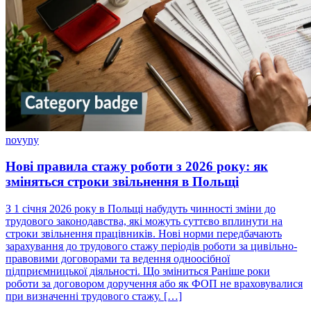
novyny
Нові правила стажу роботи з 2026 року: як
зміняться строки звільнення в Польщі
З 1 січня 2026 року в Польщі набудуть чинності зміни до
трудового законодавства, які можуть суттєво вплинути на
строки звільнення працівників. Нові норми передбачають
зарахування до трудового стажу періодів роботи за цивільно-
правовими договорами та ведення одноосібної
підприємницької діяльності. Що зміниться Раніше роки
роботи за договором доручення або як ФОП не враховувалися
при визначенні трудового стажу. […]