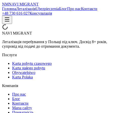
NM
NAVI
MIGRANT
Головна
Легалізація
Ubezpieczenia
Блог
Про нас
Контакти
+48 730 616 027
Консультація
NAVI
MIGRANT
Легалізація перебування у Польщі під ключ. Досвід 8+ років,
супровід від подачі до отримання документа.
Послуги
Karta pobytu czasowego
Karta stałego pobytu
Obywatelstwo
Karta Polaka
Компанія
Про нас
Блог
Контакти
Мапа сайту
Приватність