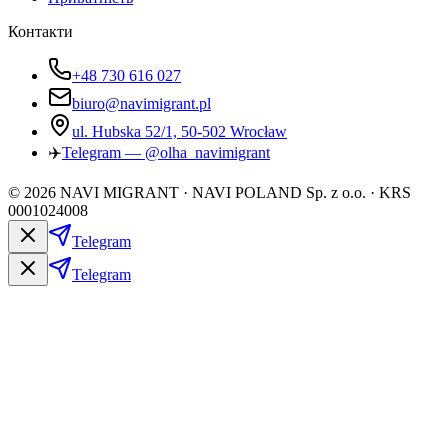
Контакти
+48 730 616 027
biuro@navimigrant.pl
ul. Hubska 52/1, 50-502 Wrocław
✈️
Telegram — @olha_navimigrant
©
2026
NAVI MIGRANT · NAVI POLAND Sp. z o.o. · KRS
0001024008
Telegram
Telegram