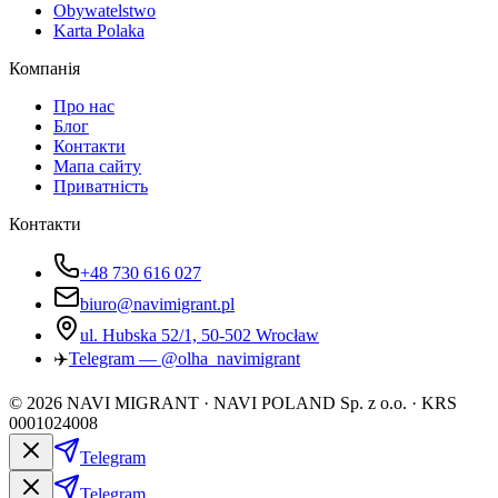
Obywatelstwo
Karta Polaka
Компанія
Про нас
Блог
Контакти
Мапа сайту
Приватність
Контакти
+48 730 616 027
biuro@navimigrant.pl
ul. Hubska 52/1, 50-502 Wrocław
✈️
Telegram — @olha_navimigrant
©
2026
NAVI MIGRANT · NAVI POLAND Sp. z o.o. · KRS
0001024008
Telegram
Telegram