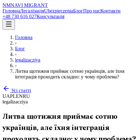
NM
NAVI
MIGRANT
Головна
Легалізація
Ubezpieczenia
Блог
Про нас
Контакти
+48 730 616 027
Консультація
Головна
›
Блог
›
legalizacziya
›
Литва щотижня приймає сотню українців, але їхня
інтеграція проходить складно: у чому проблема?
Усі статті
UA
PL
EN
RU
legalizacziya
Литва щотижня приймає сотню
українців, але їхня інтеграція
проходить складно: у чому проблема?