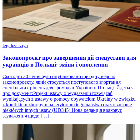
legalizacziya
Законопроєкт про завершення дії спецустави для
українців в Польщі: зміни і оновлення
Сьогодні 20 січня було опубліковано ще одну версію
законопроєкту, який стосується поступового згортання
спеціальних рішень для громадян України в Польщі. Йдеться
про документ:Projekt ustawy o wygaszeniu rozwiązań
wynikających z ustawy o pomocy obywatelom Ukrainy w związku
z konfliktem zbrojnym na terytorium tego państwa oraz o zmianie
niektórych innych ustaw (UD345) Нова редакція враховує
зауваження щодо […]