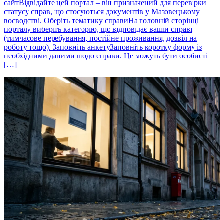
сайтВідвідайте цей портал – він призначений для перевірки
статусу справ, що стосуються документів у Мазовецькому
воєводстві. Оберіть тематику справиНа головній сторінці
порталу виберіть категорію, що відповідає вашій справі
(тимчасове перебування, постійне проживання, дозвіл на
роботу тощо). Заповніть анкетуЗаповніть коротку форму із
необхідними даними щодо справи. Це можуть бути особисті
[…]