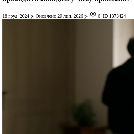
18 груд. 2024 р
·
Оновлено
29 лип. 2026 р
·
6
· ID
1373424