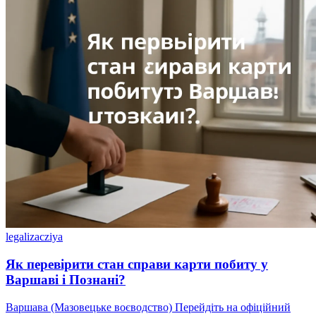
legalizacziya
Як перевірити стан справи карти побиту у
Варшаві і Познані?
Варшава (Мазовецьке воєводство) Перейдіть на офіційний