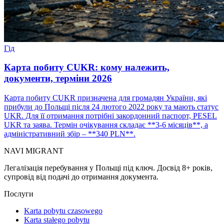
Гід
Карта побиту CUKR: кому належить,
документи, терміни 2026
Карта побиту CUKR призначена для громадян України, які
прибули до Польщі після 24 лютого 2022 року та мають статус
UKR. Для її отримання потрібні закордонний паспорт, PESEL
UKR та заява. Термін очікування складає **3-6 місяців**, а
адміністративний збір – **340 PLN**.
NAVI
MIGRANT
Легалізація перебування у Польщі під ключ. Досвід 8+ років,
супровід від подачі до отримання документа.
Послуги
Karta pobytu czasowego
Karta stałego pobytu