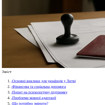
Зміст
›
Основні виклики для українців у Литві
›
Фінансова та соціальна допомога
›
Попит на психологічну підтримку
›
Проблеми мовної адаптації
›
Що потрібно змінити?