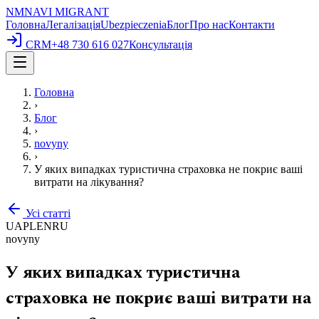
NM
NAVI
MIGRANT
Головна
Легалізація
Ubezpieczenia
Блог
Про нас
Контакти
CRM
+48 730 616 027
Консультація
Головна
›
Блог
›
novyny
›
У яких випадках туристична страховка не покриє ваші
витрати на лікування?
Усі статті
UA
PL
EN
RU
novyny
У яких випадках туристична
страховка не покриє ваші витрати на