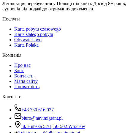
Легалізація перебування у Польщі під ключ. Досвід 8+ років,
супровід від подачі до отримання документа.
Послуги
Karta pobytu czasowego
Karta stałego pobytu
Obywatelstwo
Karta Polaka
Компанія
Про нас
Блог
Контакти
Мапа сайту
Приватність
Контакти
+48 730 616 027
biuro@navimigrant.pl
ul. Hubska 52/1, 50-502 Wrocław
✈️
Telegram — @olha_navimigrant