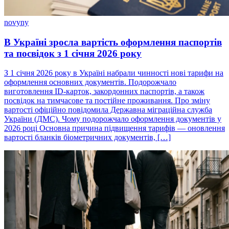
novyny
В Україні зросла вартість оформлення паспортів
та посвідок з 1 січня 2026 року
З 1 січня 2026 року в Україні набрали чинності нові тарифи на
оформлення основних документів. Подорожчало
виготовлення ID-карток, закордонних паспортів, а також
посвідок на тимчасове та постійне проживання. Про зміну
вартості офіційно повідомила Державна міграційна служба
України (ДМС). Чому подорожчало оформлення документів у
2026 році Основна причина підвищення тарифів — оновлення
вартості бланків біометричних документів, […]