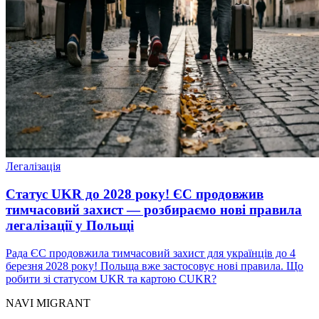
Легалізація
Статус UKR до 2028 року! ЄС продовжив
тимчасовий захист — розбираємо нові правила
легалізації у Польщі
Рада ЄС продовжила тимчасовий захист для українців до 4
березня 2028 року! Польща вже застосовує нові правила. Що
робити зі статусом UKR та картою CUKR?
NAVI
MIGRANT