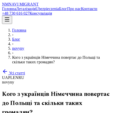
NM
NAVI
MIGRANT
Головна
Легалізація
Ubezpieczenia
Блог
Про нас
Контакти
+48 730 616 027
Консультація
Головна
›
Блог
›
novyny
›
Кого з українців Німеччина повертає до Польщі та
скільки таких громадян?
Усі статті
UA
PL
EN
RU
novyny
Кого з українців Німеччина повертає
до Польщі та скільки таких
громадян?