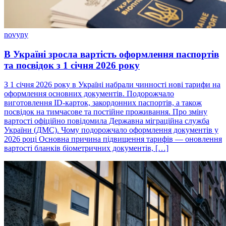
novyny
В Україні зросла вартість оформлення паспортів
та посвідок з 1 січня 2026 року
З 1 січня 2026 року в Україні набрали чинності нові тарифи на
оформлення основних документів. Подорожчало
виготовлення ID-карток, закордонних паспортів, а також
посвідок на тимчасове та постійне проживання. Про зміну
вартості офіційно повідомила Державна міграційна служба
України (ДМС). Чому подорожчало оформлення документів у
2026 році Основна причина підвищення тарифів — оновлення
вартості бланків біометричних документів, […]