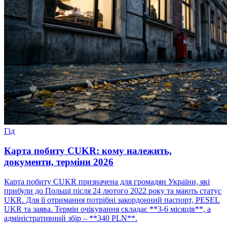
Гід
Карта побиту CUKR: кому належить,
документи, терміни 2026
Карта побиту CUKR призначена для громадян України, які
прибули до Польщі після 24 лютого 2022 року та мають статус
UKR. Для її отримання потрібні закордонний паспорт, PESEL
UKR та заява. Термін очікування складає **3-6 місяців**, а
адміністративний збір – **340 PLN**.