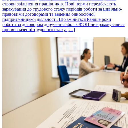
строки звільнення працівників. Нові норми передбачають
зарахування до трудового стажу періодів роботи за цивільно-
правовими договорами та ведення одноосібної
підприємницької діяльності. Що зміниться Раніше роки
роботи за договором доручення або як ФОП не враховувалися
при визначенні трудового стажу. […]