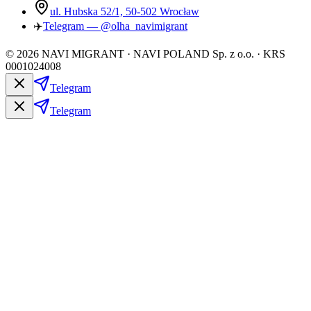
ul. Hubska 52/1, 50-502 Wrocław
✈️
Telegram — @olha_navimigrant
©
2026
NAVI MIGRANT · NAVI POLAND Sp. z o.o. · KRS
0001024008
Telegram
Telegram