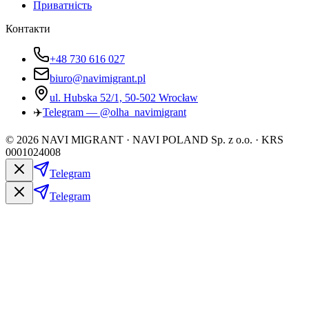
Приватність
Контакти
+48 730 616 027
biuro@navimigrant.pl
ul. Hubska 52/1, 50-502 Wrocław
✈️
Telegram — @olha_navimigrant
©
2026
NAVI MIGRANT · NAVI POLAND Sp. z o.o. · KRS
0001024008
Telegram
Telegram