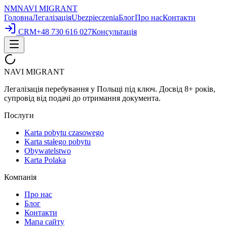
NM
NAVI
MIGRANT
Головна
Легалізація
Ubezpieczenia
Блог
Про нас
Контакти
CRM
+48 730 616 027
Консультація
NAVI
MIGRANT
Легалізація перебування у Польщі під ключ. Досвід 8+ років,
супровід від подачі до отримання документа.
Послуги
Karta pobytu czasowego
Karta stałego pobytu
Obywatelstwo
Karta Polaka
Компанія
Про нас
Блог
Контакти
Мапа сайту