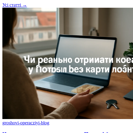
Усі статті →
groshovi-operacziyi-blog