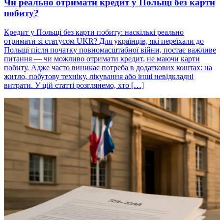
Чи реально отримати кредит у Польщі без карти
побиту?
Кредит у Польщі без карти побиту: наскількі реально
отримати зі статусом UKR? Для українців, які переїхали до
Польщі після початку повномасштабної війни, постає важливе
питання — чи можливо отримати кредит, не маючи карти
побиту. Адже часто виникає потреба в додаткових коштах: на
житло, побутову техніку, лікування або інші невідкладні
витрати. У цій статті розглянемо, хто […]