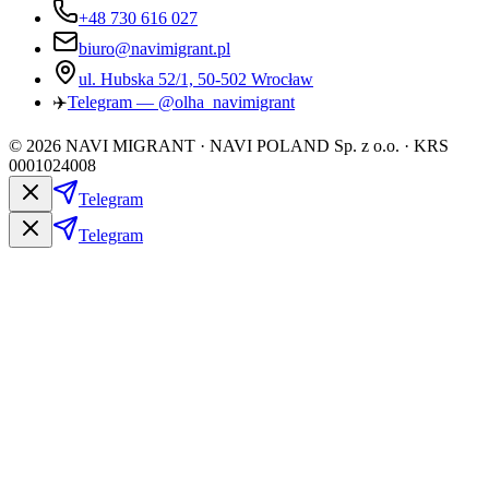
+48 730 616 027
biuro@navimigrant.pl
ul. Hubska 52/1, 50-502 Wrocław
✈️
Telegram — @olha_navimigrant
©
2026
NAVI MIGRANT · NAVI POLAND Sp. z o.o. · KRS
0001024008
Telegram
Telegram