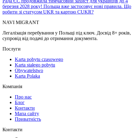
Рада ЄС продовжила тимчасовий захист для українців до 4
березня 2028 року! Польща вже застосовує нові правила. Що
робити зі статусом UKR та картою CUKR?
NAVI
MIGRANT
Легалізація перебування у Польщі під ключ. Досвід 8+ років,
супровід від подачі до отримання документа.
Послуги
Karta pobytu czasowego
Karta stałego pobytu
Obywatelstwo
Karta Polaka
Компанія
Про нас
Блог
Контакти
Мапа сайту
Приватність
Контакти