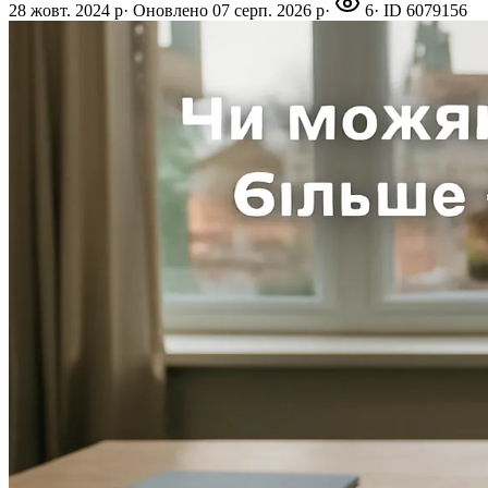
28 жовт. 2024 р
·
Оновлено
07 серп. 2026 р
·
6
· ID
6079156