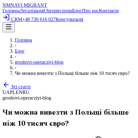
NM
NAVI
MIGRANT
Головна
Легалізація
Ubezpieczenia
Блог
Про нас
Контакти
CRM
+48 730 616 027
Консультація
Головна
›
Блог
›
groshovi-operacziyi-blog
›
Чи можна вивезти з Польщі більше ніж 10 тисяч євро?
Усі статті
UA
PL
EN
RU
groshovi-operacziyi-blog
Чи можна вивезти з Польщі більше
ніж 10 тисяч євро?