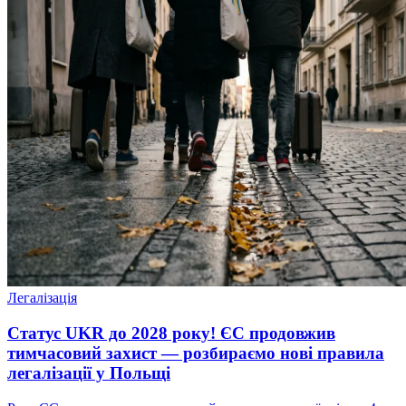
Легалізація
Статус UKR до 2028 року! ЄС продовжив
тимчасовий захист — розбираємо нові правила
легалізації у Польщі