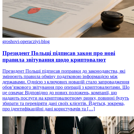
groshovi-operacziyi-blog
Президент Польщі підписав закон про нові
правила звітування щодо криптовалют
Президент Польщі підписав поправки до законодавства, які
змінюють правила обміну податковою інформацією між
державами. Однією з ключових новацій стало запровадження
обов’язкового звітування про операції з криптовалютами. Що
це означає Відповідно до нових положень, компанії, що
надають послуги на криптовалютному ринку, повинні будуть
збирати та перевіряти дані своїх клієнтів. Йдеться, зокрема,
про ідентифікаційні дані користувачів та […]