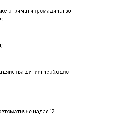
 може отримати громадянство
а:
я;
адянства дитині необхідно
автоматично надає їй