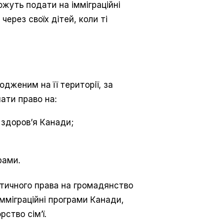
жуть подати на імміграційні
через своїх дітей, коли ті
дженим на її території, за
ати право на:
здоров’я Канади;
рами.
атичного права на громадянство
мміграційні програми Канади,
ство сім’ї.