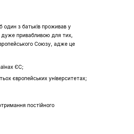
б один з батьків проживав у
ю дуже привабливою для тих,
Європейського Союзу, адже це
раїнах ЄС;
тьох європейських університетах;
отримання постійного