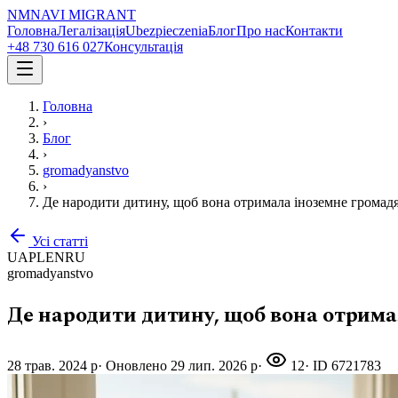
NM
NAVI
MIGRANT
Головна
Легалізація
Ubezpieczenia
Блог
Про нас
Контакти
+48 730 616 027
Консультація
Головна
›
Блог
›
gromadyanstvo
›
Де народити дитину, щоб вона отримала іноземне громадя
Усі статті
UA
PL
EN
RU
gromadyanstvo
Де народити дитину, щоб вона отрима
28 трав. 2024 р
·
Оновлено
29 лип. 2026 р
·
12
· ID
6721783