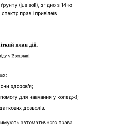
нту (jus soli), згідно з 14-ю
спектр прав і привілеїв
іткий план дій.
іду у Вроцлаві.
ах;
они здоров’я;
помогу для навчання у коледжі;
даткових дозволів.
тримують автоматичного права