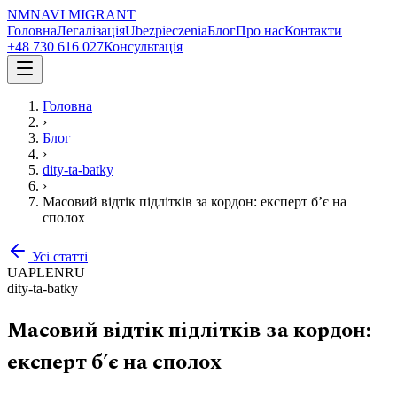
NM
NAVI
MIGRANT
Головна
Легалізація
Ubezpieczenia
Блог
Про нас
Контакти
+48 730 616 027
Консультація
Головна
›
Блог
›
dity-ta-batky
›
Масовий відтік підлітків за кордон: експерт б’є на
сполох
Усі статті
UA
PL
EN
RU
dity-ta-batky
Масовий відтік підлітків за кордон:
експерт б’є на сполох