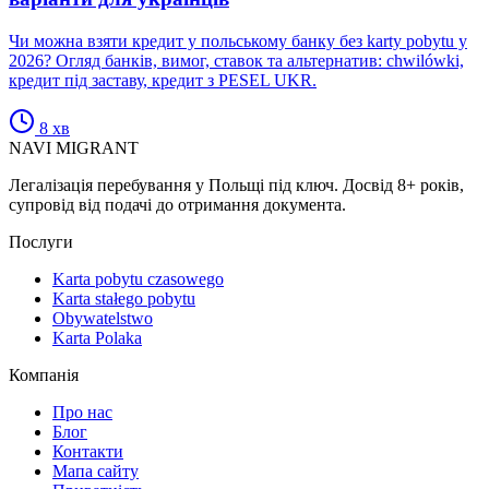
Чи можна взяти кредит у польському банку без karty pobytu у
2026? Огляд банків, вимог, ставок та альтернатив: chwilówki,
кредит під заставу, кредит з PESEL UKR.
8
хв
NAVI
MIGRANT
Легалізація перебування у Польщі під ключ. Досвід 8+ років,
супровід від подачі до отримання документа.
Послуги
Karta pobytu czasowego
Karta stałego pobytu
Obywatelstwo
Karta Polaka
Компанія
Про нас
Блог
Контакти
Мапа сайту