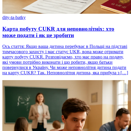
dity-ta-batky
Карта побуту CUKR для неповнолітніх: хто
може подати і як це зробити
Ось стаття: Якщо ваша дитина перебуває в Польщі на підставі
тимчасового захисту і має статус UKR, вона може отримати
карту побуту CUKR. Розповідаємо, хто має право на подачу,
які умови потрібно виконати і що робити, якщо батьки
повернулися в Україну. Чи може неповнолітня дитина подати
на карту CUKR? Так. Неповнолітня дитина, яка прибула з […]