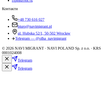
Приватність
Контакти
+48 730 616 027
biuro@navimigrant.pl
ul. Hubska 52/1, 50-502 Wrocław
✈️
Telegram — @olha_navimigrant
©
2026
NAVI MIGRANT · NAVI POLAND Sp. z o.o. · KRS
0001024008
Telegram
Telegram