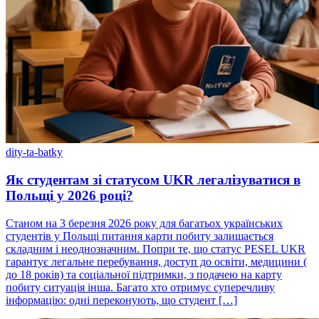
dity-ta-batky
Як студентам зі статусом UKR легалізуватися в
Польщі у 2026 році?
Станом на 3 березня 2026 року для багатьох українських
студентів у Польщі питання карти побиту залишається
складним і неоднозначним. Попри те, що статус PESEL UKR
гарантує легальне перебування, доступ до освіти, медицини (
до 18 років) та соціальної підтримки, з подачею на карту
побиту ситуація інша. Багато хто отримує суперечливу
інформацію: одні переконують, що студент […]