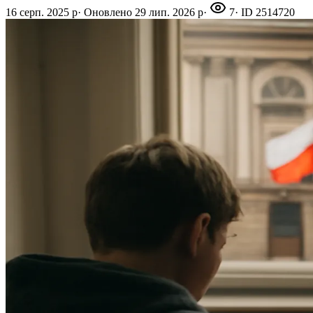
16 серп. 2025 р
·
Оновлено
29 лип. 2026 р
·
7
· ID
2514720