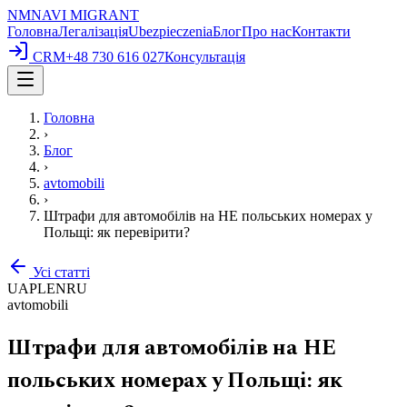
NM
NAVI
MIGRANT
Головна
Легалізація
Ubezpieczenia
Блог
Про нас
Контакти
CRM
+48 730 616 027
Консультація
Головна
›
Блог
›
avtomobili
›
Штрафи для автомобілів на НЕ польських номерах у
Польщі: як перевірити?
Усі статті
UA
PL
EN
RU
avtomobili
Штрафи для автомобілів на НЕ
польських номерах у Польщі: як