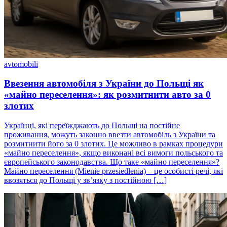
avtomobili
Ввезення автомобіля з України до Польщі як
«майно переселення»: як розмитнити авто за 0
злотих
Українці, які переїжджають до Польщі на постійне
проживання, можуть законно ввезти автомобіль з України та
розмитнити його за 0 злотих. Це можливо в рамках процедури
«майно переселення», якщо виконані всі вимоги польського та
європейського законодавства. Що таке «майно переселення»?
Майно переселення (Mienie przesiedlenia) – це особисті речі, які
ввозяться до Польщі у зв’язку з постійною […]