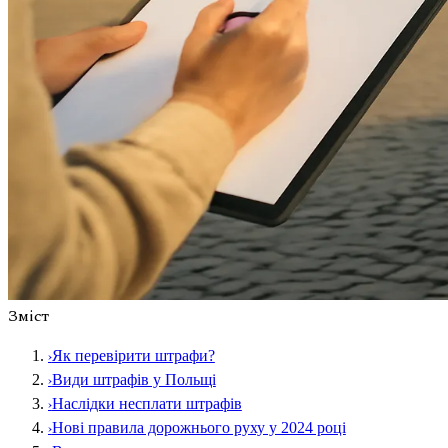
Зміст
›
Як перевірити штрафи?
›
Види штрафів у Польщі
›
Наслідки несплати штрафів
›
Нові правила дорожнього руху у 2024 році