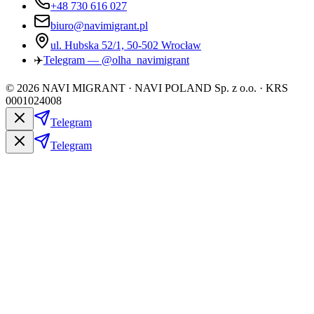
+48 730 616 027
biuro@navimigrant.pl
ul. Hubska 52/1, 50-502 Wrocław
✈️
Telegram — @olha_navimigrant
©
2026
NAVI MIGRANT · NAVI POLAND Sp. z o.o. · KRS
0001024008
Telegram
Telegram