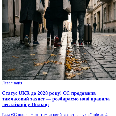
Легалізація
Статус UKR до 2028 року! ЄС продовжив
тимчасовий захист — розбираємо нові правила
легалізації у Польщі
Рада ЄС продовжила тимчасовий захист для українців до 4