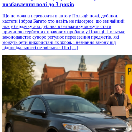
позбавлення волі до 3 років
Що не можна перевозити в авто у Польщі: ножі, дубінки,
кастети і зброя Багато хто навіть не підозрює, що звичайний
ніж у бардачку або дубінка в багажнику можуть стати
причиною серйозних правових проблем у Польщі. Польське
законодавство суворо регулює перевезення предметів, які
можуть бути використані як зброя, і незнання закону від
відповідальності не звільняє. Що […]