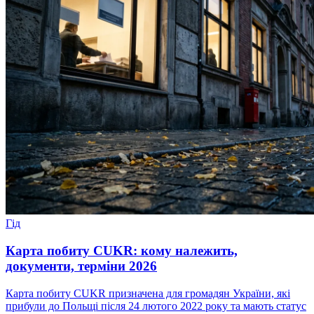
Гід
Карта побиту CUKR: кому належить,
документи, терміни 2026
Карта побиту CUKR призначена для громадян України, які
прибули до Польщі після 24 лютого 2022 року та мають статус