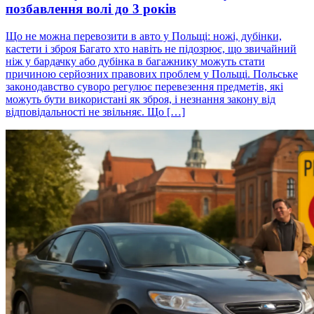
позбавлення волі до 3 років
Що не можна перевозити в авто у Польщі: ножі, дубінки,
кастети і зброя Багато хто навіть не підозрює, що звичайний
ніж у бардачку або дубінка в багажнику можуть стати
причиною серйозних правових проблем у Польщі. Польське
законодавство суворо регулює перевезення предметів, які
можуть бути використані як зброя, і незнання закону від
відповідальності не звільняє. Що […]