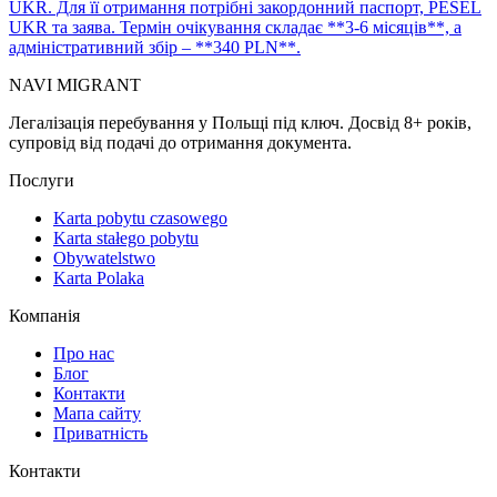
UKR. Для її отримання потрібні закордонний паспорт, PESEL
UKR та заява. Термін очікування складає **3-6 місяців**, а
адміністративний збір – **340 PLN**.
NAVI
MIGRANT
Легалізація перебування у Польщі під ключ. Досвід 8+ років,
супровід від подачі до отримання документа.
Послуги
Karta pobytu czasowego
Karta stałego pobytu
Obywatelstwo
Karta Polaka
Компанія
Про нас
Блог
Контакти
Мапа сайту
Приватність
Контакти