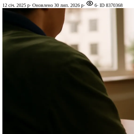
12 січ. 2025 р
·
Оновлено
30 лип. 2026 р
·
6
· ID
8370368