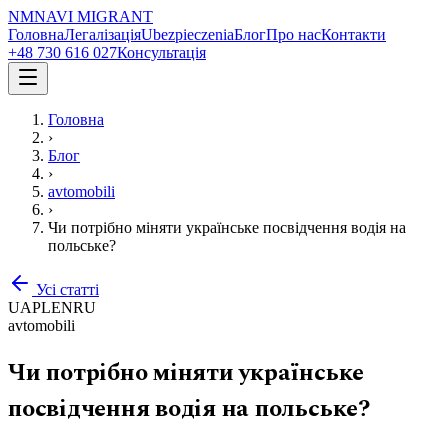
NM
NAVI
MIGRANT
Головна
Легалізація
Ubezpieczenia
Блог
Про нас
Контакти
+48 730 616 027
Консультація
Головна
›
Блог
›
avtomobili
›
Чи потрібно міняти українське посвідчення водія на
польське?
Усі статті
UA
PL
EN
RU
avtomobili
Чи потрібно міняти українське
посвідчення водія на польське?