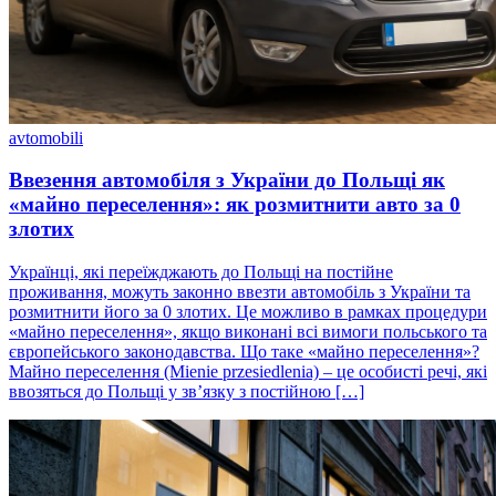
avtomobili
Ввезення автомобіля з України до Польщі як
«майно переселення»: як розмитнити авто за 0
злотих
Українці, які переїжджають до Польщі на постійне
проживання, можуть законно ввезти автомобіль з України та
розмитнити його за 0 злотих. Це можливо в рамках процедури
«майно переселення», якщо виконані всі вимоги польського та
європейського законодавства. Що таке «майно переселення»?
Майно переселення (Mienie przesiedlenia) – це особисті речі, які
ввозяться до Польщі у зв’язку з постійною […]