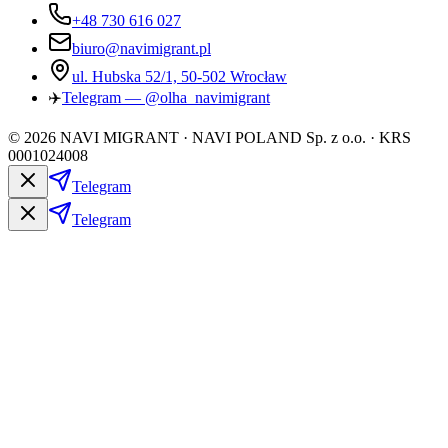
+48 730 616 027
biuro@navimigrant.pl
ul. Hubska 52/1, 50-502 Wrocław
✈️
Telegram — @olha_navimigrant
©
2026
NAVI MIGRANT · NAVI POLAND Sp. z o.o. · KRS
0001024008
Telegram
Telegram